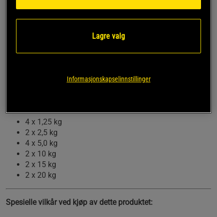
enkelt i hjemmemiljø.
Komplett vektstang + vektskiver samt to fjærlås
Utmerket for hjemmetrening
Lagre valg
Forkrommet vektstang med en lengde på 220 cm og
en vekt på 20 kg
Vektstangen har en diameter på 50 mm
Vektskiver med varierende vekt
Informasjonskapselinnstillinger
Totalvekt med alle vektene på vektstangen: 140 kg
Støpte vektskiver i svart lakk leveres med følgende vekter:
4 x 1,25 kg
2 x 2,5 kg
4 x 5,0 kg
2 x 10 kg
2 x 15 kg
2 x 20 kg
Spesielle vilkår ved kjøp av dette produktet: