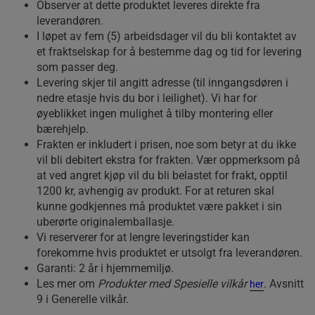
Observer at dette produktet leveres direkte fra
leverandøren.
I løpet av fem (5) arbeidsdager vil du bli kontaktet av
et fraktselskap for å bestemme dag og tid for levering
som passer deg.
Levering skjer til angitt adresse (til inngangsdøren i
nedre etasje hvis du bor i leilighet). Vi har for
øyeblikket ingen mulighet å tilby montering eller
bærehjelp.
Frakten er inkludert i prisen, noe som betyr at du ikke
vil bli debitert ekstra for frakten. Vær oppmerksom på
at ved angret kjøp vil du bli belastet for frakt, opptil
1200 kr, avhengig av produkt. For at returen skal
kunne godkjennes må produktet være pakket i sin
uberørte originalemballasje.
Vi reserverer for at lengre leveringstider kan
forekomme hvis produktet er utsolgt fra leverandøren.
Garanti: 2 år i hjemmemiljø.
Les mer om
Produkter med Spesielle vilkår
. Avsnitt
her
9 i Generelle vilkår.