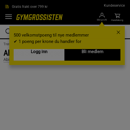
Hopp til hovedinnholdet
Kundeservice
Gratis frakt over 799 kr
Min profil
Handlekorg
500 velkomstpoeng til nye medlemmer
✔ 1 poeng per krone du handler for
Treningsutstyr & tilbehør /
Hjemmetrening /
Vektstang
Abilica Skivstångset 50mm, 140 kg
Logg inn
Bli medlem
Abilica