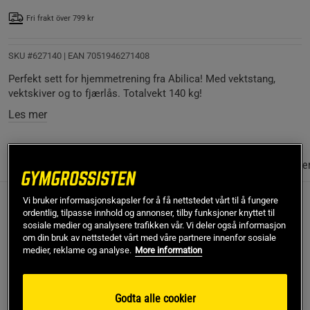
Fri frakt över 799 kr
SKU #627140
| EAN
7051946271408
Perfekt sett for hjemmetrening fra Abilica! Med vektstang,
vektskiver og to fjærlås. Totalvekt 140 kg!
Les mer
Informasjon
Anmeldelser
(1)
Næringsinformasjon & ingredie
Vi bruker informasjonskapsler for å få nettstedet vårt til å fungere
Perfekt sett for hjemmetrening fra Abilica! Med
ordentlig, tilpasse innhold og annonser, tilby funksjoner knyttet til
sosiale medier og analysere trafikken vår. Vi deler også informasjon
vektstang, vektskiver og to fjærlås. Totalvekt 140
om din bruk av nettstedet vårt med våre partnere innenfor sosiale
medier, reklame og analyse.
More information
kg!
Dette komplette vektstangsettet fra Abilica eliminerer alle
unnskyldninger for ikke å holde formen! Tren smidigt og
Godta alle cookier