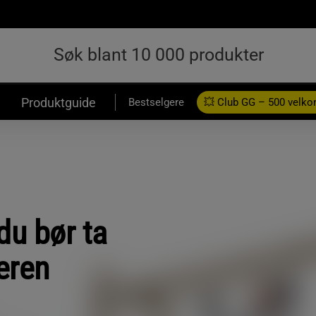
Produktguide
Bestselgere
💥 Club GG – 500 velk
du bør ta
eren