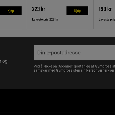
223 kr
199 kr
Kjøp
Kjøp
Laveste pris
223 kr
Laveste pri
r og
Ved å klikke på "Abonner" godtar jeg at Gymgrossist
samsvar med Gymgrossisten sin
Personvernerklær