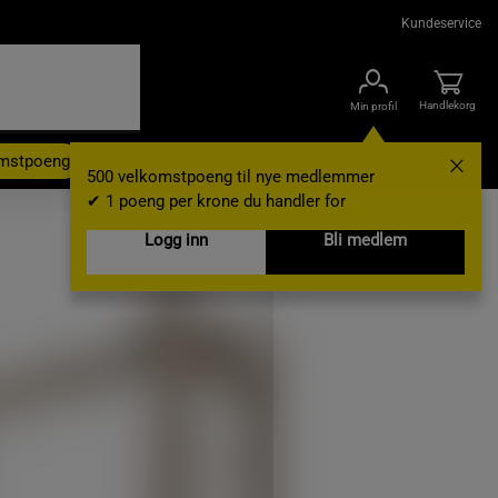
Kundeservice
Handlekorg
Min profil
omstpoeng
Kampanjer
Outlet
Nyheter
Brands
Gavekort
500 velkomstpoeng til nye medlemmer
✔ 1 poeng per krone du handler for
Logg inn
Bli medlem