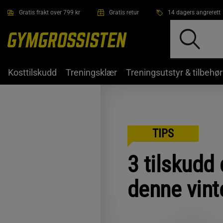
Hopp til hovedinnholdet
Gratis frakt over 799 kr
Gratis retur
14 dagers angrerett
Kosttilskudd
Treningsklær
Treningsutstyr & tilbehør
TIPS
3 tilskudd 
denne vint