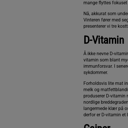
mange flyttes fokuset f
Nå, akkurat som under 
Vinteren fører med seg
presenterer vi tre kos
D-Vitamin
Å ikke nevne D-vitamin
vitamin som blant mye
immunforsvar. I sener
sykdommer.
Forholdsvis lite mat i
melk og matfettblandi
produserer D-vitamin n
nordlige breddegradene 
langermede klær på oss
derfor er D-vitamin et 