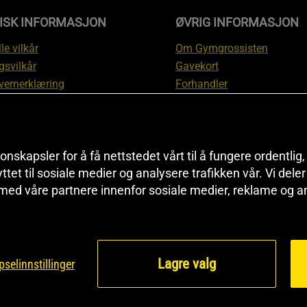
DISK INFORMASJON
ØVRIG INFORMASJON
le vilkår
Om Gymgrossisten
gsvilkår
Gavekort
vernerklæring
Forhandler
gsvilkår
Affiliate
svilkår
Personlig trener
te
Rabattkoder
onskapsler for å få nettstedet vårt til å fungere ordentlig
asjon om angrerett og
Sitemap
yttet til sosiale medier og analysere trafikken vår. Vi del
asjon
Black Friday
 med våre partnere innenfor sosiale medier, reklame og a
nnstillinger
Artikler & Øvelser
Lagre valg
selinnstillinger
©