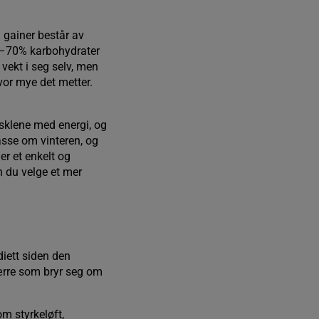
 gainer består av
65–70% karbohydrater
 vekt i seg selv, men
vor mye det metter.
musklene med energi, og
sse om vinteren, og
er et enkelt og
n du velge et mer
diett siden den
ærre som bryr seg om
m styrkeløft,