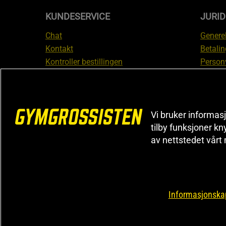
KUNDESERVICE
JURI
Chat
Generel
Kontakt
Betalin
Kontroller bestillingen
Person
Angre kjøp
Leverin
Reklamere
Medlem
FAQ
Prisløf
Vi bruker informasj
Inform
tilby funksjoner kn
reklam
av nettstedet vårt
Cookiei
Informasjonskap