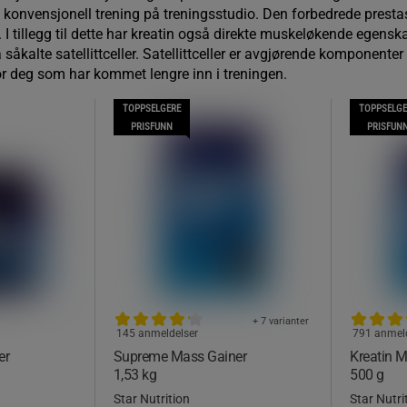
og konvensjonell trening på treningsstudio. Den forbedrede prestas
. I tillegg til dette har kreatin også direkte muskeløkende egensk
såkalte satellittceller. Satellittceller er avgjørende komponenter
or deg som har kommet lengre inn i treningen.
TOPPSELGERE
TOPPSELGE
PRISFUNN
PRISFUN
+ 7 varianter
145 anmeldelser
791 anmel
er
Supreme Mass Gainer
Kreatin 
1,53 kg
500 g
Star Nutrition
Star Nutri