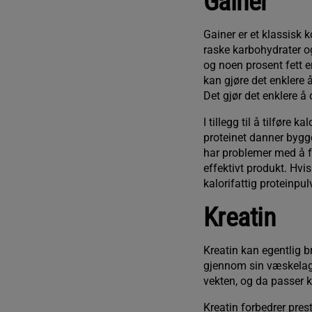
Gainer
Gainer er et klassisk 
raske karbohydrater og
og noen prosent fett er
kan gjøre det enklere 
Det gjør det enklere 
I tillegg til å tilføre
proteinet danner bygg
har problemer med å få
effektivt produkt. Hv
kalorifattig proteinpulv
Kreatin
Kreatin kan egentlig b
gjennom sin væskelagr
vekten, og da passer k
Kreatin forbedrer pres