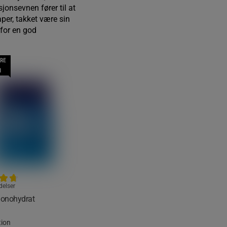
jonsevnen fører til at
aper, takket være sin
 for en god
RE
N
delser
Monohydrat
tion