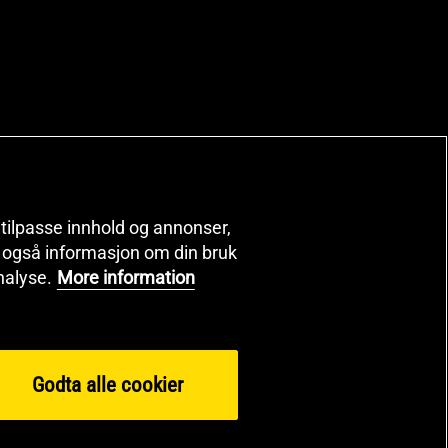
, tilpasse innhold og annonser,
er også informasjon om din bruk
nalyse.
More information
Godta alle cookier
 2026 Health and Sports Nutrition Group HSNG AB Gymgrossisten