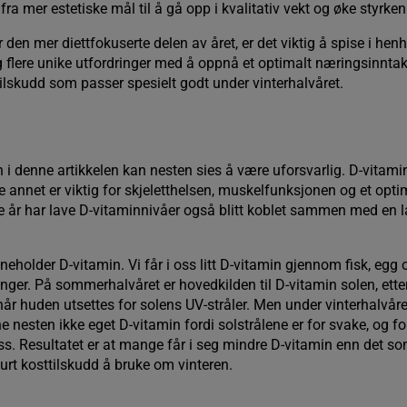
ra mer estetiske mål til å gå opp i kvalitativ vekt og øke styrken
den mer diettfokuserte delen av året, er det viktig å spise i henh
 flere unike utfordringer med å oppnå et optimalt næringsinntak.
ttilskudd som passer spesielt godt under vinterhalvåret.
 i denne artikkelen kan nesten sies å være uforsvarlig. D-vitamin
 annet er viktig for skjeletthelsen, muskelfunksjonen og et opt
e år har lave D-vitaminnivåer også blitt koblet sammen med en l
nneholder D-vitamin. Vi får i oss litt D-vitamin gjennom fisk, egg
nger. På sommerhalvåret er hovedkilden til D-vitamin solen, et
år huden utsettes for solens UV-stråler. Men under vinterhalvåre
nesten ikke eget D-vitamin fordi solstrålene er for svake, og for
. Resultatet er at mange får i seg mindre D-vitamin enn det som
lurt kosttilskudd å bruke om vinteren.