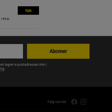
Kjøp
s
199 kr
Abonner
en lagrer e-postadressen min i
ing
.
Følg oss her: