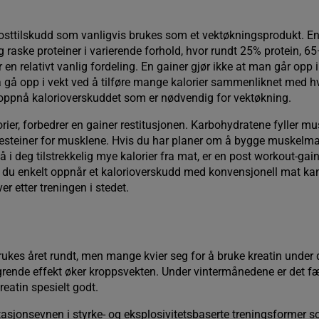
kosttilskudd som vanligvis brukes som et vektøkningsprodukt. En
 raske proteiner i varierende forhold, hvor rundt 25% protein, 
 en relativt vanlig fordeling. En gainer gjør ikke at man går opp i
å gå opp i vekt ved å tilføre mange kalorier sammenliknet med h
å oppnå kalorioverskuddet som er nødvendig for vektøkning.
 kalorier, forbedrer en gainer restitusjonen. Karbohydratene fyller 
esteiner for musklene. Hvis du har planer om å bygge muskelma
 i deg tilstrekkelig mye kalorier fra mat, er en post workout-gain
is du enkelt oppnår et kalorioverskudd med konvensjonell mat ka
er etter treningen i stedet.
rukes året rundt, men mange kvier seg for å bruke kreatin under 
ende effekt øker kroppsvekten. Under vintermånedene er det f
reatin spesielt godt.
tasjonsevnen i styrke- og eksplosivitetsbaserte treningsformer so