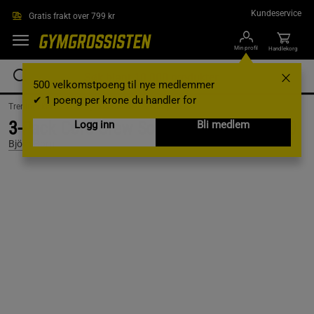
Hopp til hovedinnholdet
Kundeservice
Gratis frakt over 799 kr
Min profil
Handlekorg
500 velkomstpoeng til nye medlemmer
✔ 1 poeng per krone du handler for
Treningsklær /
Treningsklær herre /
Strømper
3-Pack Core Crew Sock, Multipack, 36-40
Logg inn
Bli medlem
Björn Borg