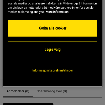
sosiale medier og analysere trafikken vår. Vi deler også informasjon
om din bruk av nettstedet vårt med våre partnere innenfor sosiale
36-40
medier, reklame og analyse.
More information
Kjøp
Godta alle cookier
Gratis frakt over 799 kr
Gratis retur
14 dagers angrerett
Lagre valg
SKU #10002143-MP001R | EAN
7321465446046
Informasjonskapselinnstillinger
Anmeldelser
Anmeldelser (0)
Spørsmål og svar (0)