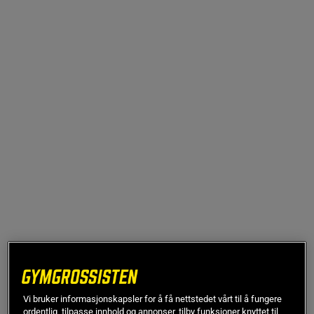
269 kr
På lager
Vi bruker informasjonskapsler for å få nettstedet vårt til å fungere
Veil.pris
269 kr
ordentlig, tilpasse innhold og annonser, tilby funksjoner knyttet til