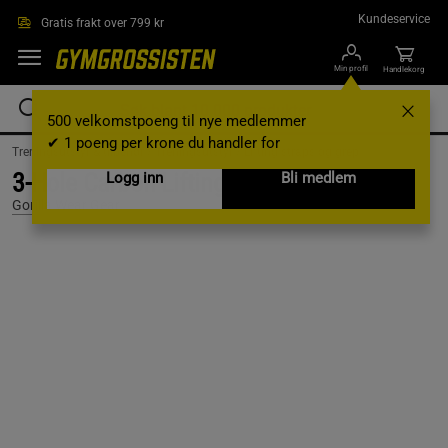
Hopp til hovedinnholdet
Kundeservice
Gratis frakt over 799 kr
Min profil
Handlekorg
500 velkomstpoeng til nye medlemmer
✔ 1 poeng per krone du handler for
Treningsutstyr & tilbehør /
Treningsutstyr /
Lifting straps og grep
3-Hole Carbon Lifting Grips, Black, S
Logg inn
Bli medlem
Gorilla Wear Gear