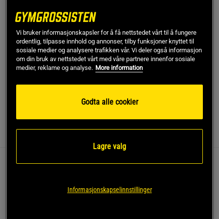
Dette produktet er dessverre ikke i lager. Få beskjed når
!
det kommer på lager igen.
Vi bruker informasjonskapsler for å få nettstedet vårt til å fungere
ordentlig, tilpasse innhold og annonser, tilby funksjoner knyttet til
sosiale medier og analysere trafikken vår. Vi deler også informasjon
SKU #99225900R | EAN
8720874615743
om din bruk av nettstedet vårt med våre partnere innenfor sosiale
medier, reklame og analyse.
More information
3-Hole Carbon Lifting Grips - det ultimate treningsverktøyet for
å forbedre treningen din og heve prestasjonen til nye høyder.
Les mer
Godta alle cookier
Informasjon
Anmeldelser
Lagre valg
3-Hole Carbon Lifting Grips - det ultimate
treningsverktøyet for å forbedre treningen din og
Informasjonskapselinnstillinger
heve prestasjonen til nye høyder.