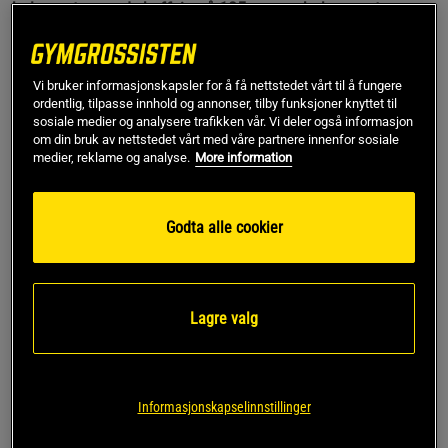
balansert mengde koffein på 105 mg per boks, samt nøye
utvalgte vitaminer. Denne drikken inneholder ingen tilsatt
sukker og er kalorifri.
Vi bruker informasjonskapsler for å få nettstedet vårt til å fungere
Delikat energidrikk
ordentlig, tilpasse innhold og annonser, tilby funksjoner knyttet til
105 mg koffein
sosiale medier og analysere trafikken vår. Vi deler også informasjon
Med utvalgte vitaminer
om din bruk av nettstedet vårt med våre partnere innenfor sosiale
Ingen sukker
medier, reklame og analyse.
More information
Kalorifri
Kullsyreholdig
Godta alle cookier
Ingen sukker, ingen kalorier
Gym Fuel er en fantastisk god og samvittighetsfri
energidrikk. Dette er en energidrikk som ikke inneholder en
Lagre valg
eneste dråpe sukker. Den inneholder heller ingen kalorier og
klassifiseres derfor som kalorifri. Det den derimot
inneholder, er en balansert mengde koffein og nøye utvalgte
vitaminer.
Informasjonskapselinnstillinger
Nøye utvalgte vitaminer