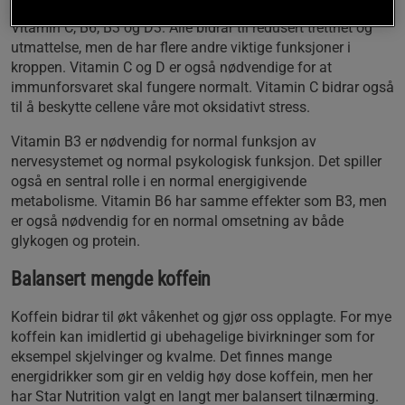
Vitamin C, B6, B3 og D3. Alle bidrar til redusert tretthet og
utmattelse, men de har flere andre viktige funksjoner i
kroppen. Vitamin C og D er også nødvendige for at
immunforsvaret skal fungere normalt. Vitamin C bidrar også
til å beskytte cellene våre mot oksidativt stress.
Vitamin B3 er nødvendig for normal funksjon av
nervesystemet og normal psykologisk funksjon. Det spiller
også en sentral rolle i en normal energigivende
metabolisme. Vitamin B6 har samme effekter som B3, men
er også nødvendig for en normal omsetning av både
glykogen og protein.
Balansert mengde koffein
Koffein bidrar til økt våkenhet og gjør oss opplagte. For mye
koffein kan imidlertid gi ubehagelige bivirkninger som for
eksempel skjelvinger og kvalme. Det finnes mange
energidrikker som gir en veldig høy dose koffein, men her
har Star Nutrition valgt en langt mer balansert tilnærming.