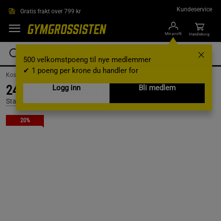
Hopp til hovedinnholdet
Kundeservice
Gratis frakt over 799 kr
Min profil
Handlekorg
500 velkomstpoeng til nye medlemmer
✔ 1 poeng per krone du handler for
Kosttilskudd /
Drikke /
Energidrikk
24 x Gym Fuel 330 ml Pear Soda
Logg inn
Bli medlem
Star Nutrition
20%