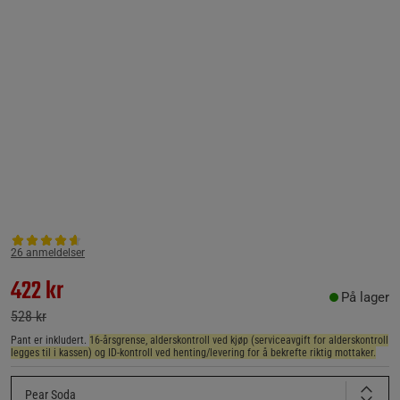
26 anmeldelser
422 kr
På lager
528 kr
Pant er inkludert.
16-årsgrense, alderskontroll ved kjøp (serviceavgift for alderskontroll
legges til i kassen) og ID-kontroll ved henting/levering for å bekrefte riktig mottaker.
Pear Soda