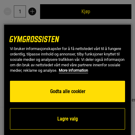
Kjøp
Gratis frakt over 799 kr
Gratis retur
14 dagers angrerett
SKU #FP83550R | EAN
5713307500139
Vi bruker informasjonskapsler for å få nettstedet vårt til å fungere
ordentlig, tilpasse innhold og annonser, tilby funksjoner knyttet til
Protein Bar fra The Protein Kitchen er en nedstrippet bar som
sosiale medier og analysere trafikken vår. Vi deler også informasjon
bare inneholder et fåtall ingredienser. Helt fri for kunstige
om din bruk av nettstedet vårt med våre partnere innenfor sosiale
tilsetningsstoffer og uten tilsatt sukker
medier, reklame og analyse.
More information
Les mer
Godta alle cookier
Informasjon
Anmeldelser
(3)
Næringsinformasjon & ingredie
Lagre valg
En proteinbar trenger ikke å være så komplisert. Den trenger 
heller ikke å inneholde en masse tilsetningsstoffer. Protein 
Bar fra The Protein Kitchen inneholder kun noen få, men 