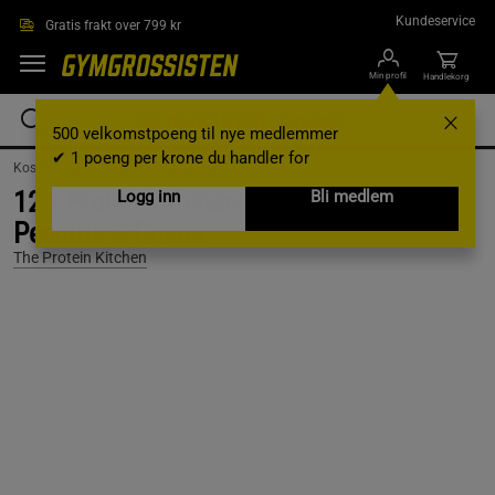
Hopp til hovedinnholdet
Kundeservice
Gratis frakt over 799 kr
Min profil
Handlekorg
500 velkomstpoeng til nye medlemmer
✔ 1 poeng per krone du handler for
Kosttilskudd /
Barer /
Proteinbarer
12 x Protein Kitchen Protein Bar 50 g
Logg inn
Bli medlem
Peanuts & Cocoa
The Protein Kitchen