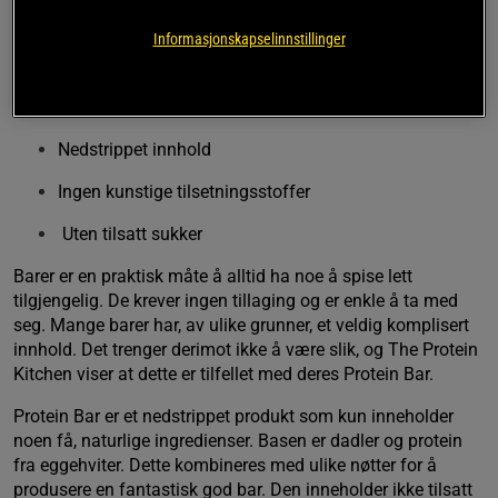
veldig gjennomtenkte, ingredienser. Det er ikke tilsatt noen 
kunstige søtningsmidler eller fargestoffer, og den er også 
Informasjonskapselinnstillinger
uten tilsatt sukker. 
Naturlige ingredienser
Nedstrippet innhold
Ingen kunstige tilsetningsstoffer
Uten tilsatt sukker
Barer er en praktisk måte å alltid ha noe å spise lett 
tilgjengelig. De krever ingen tillaging og er enkle å ta med 
seg. Mange barer har, av ulike grunner, et veldig komplisert 
innhold. Det trenger derimot ikke å være slik, og The Protein 
Kitchen viser at dette er tilfellet med deres Protein Bar.
Protein Bar er et nedstrippet produkt som kun inneholder 
noen få, naturlige ingredienser. Basen er dadler og protein 
fra eggehviter. Dette kombineres med ulike nøtter for å 
produsere en fantastisk god bar. Den inneholder ikke tilsatt 