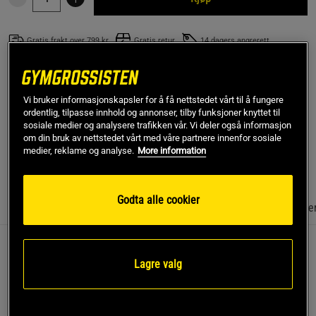
Gratis frakt over 799 kr
Gratis retur
14 dagers angrerett
SKU #FP5882-44
| EAN
602652257797
Vi bruker informasjonskapsler for å få nettstedet vårt til å fungere
Denne Core Baren fra BE-KIND er en næringsrik, mettende og
ordentlig, tilpasse innhold og annonser, tilby funksjoner knyttet til
virkelig god bar med kun 5 gram sukker og en uimotståelig smak av
sosiale medier og analysere trafikken vår. Vi deler også informasjon
mandler og havsalt.
om din bruk av nettstedet vårt med våre partnere innenfor sosiale
medier, reklame og analyse.
More information
Les mer
Godta alle cookier
Informasjon
Anmeldelser
(1)
Næringsinformasjon & ingredie
Nyt en uslåelig kombinasjon av god smak og næring
Lagre valg
med Caramel Almond & Sea Salt– en uimotståelig
snackseksplosjon i hver bit!