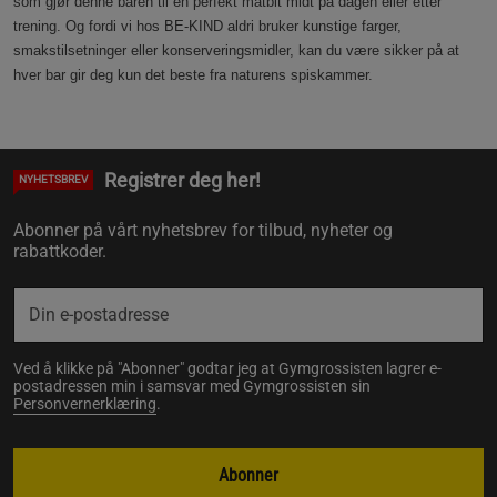
som gjør denne baren til en perfekt matbit midt på dagen eller etter
trening. Og fordi vi hos BE-KIND aldri bruker kunstige farger,
smakstilsetninger eller konserveringsmidler, kan du være sikker på at
hver bar gir deg kun det beste fra naturens spiskammer.
Registrer deg her!
NYHETSBREV
Abonner på vårt nyhetsbrev for tilbud, nyheter og
rabattkoder.
Ved å klikke på "Abonner" godtar jeg at Gymgrossisten lagrer e-
postadressen min i samsvar med Gymgrossisten sin
Personvernerklæring
.
Abonner