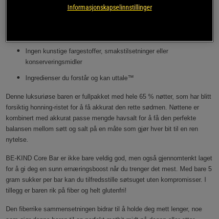
65% nøtter
Informasjonskapselinnstillinger
Glutenfri
Rik på fiber
Ingen kunstige fargestoffer, smakstilsetninger eller
konserveringsmidler
Ingredienser du forstår og kan uttale™
Denne luksuriøse baren er fullpakket med hele 65 % nøtter, som har blitt
forsiktig honning-ristet for å få akkurat den rette sødmen. Nøttene er
kombinert med akkurat passe mengde havsalt for å få den perfekte
balansen mellom søtt og salt på en måte som gjør hver bit til en ren
nytelse.
BE-KIND Core Bar er ikke bare veldig god, men også gjennomtenkt laget
for å gi deg en sunn ernæringsboost når du trenger det mest. Med bare 5
gram sukker per bar kan du tilfredsstille søtsuget uten kompromisser. I
tillegg er baren rik på fiber og helt glutenfri!
Den fiberrike sammensetningen bidrar til å holde deg mett lenger, noe