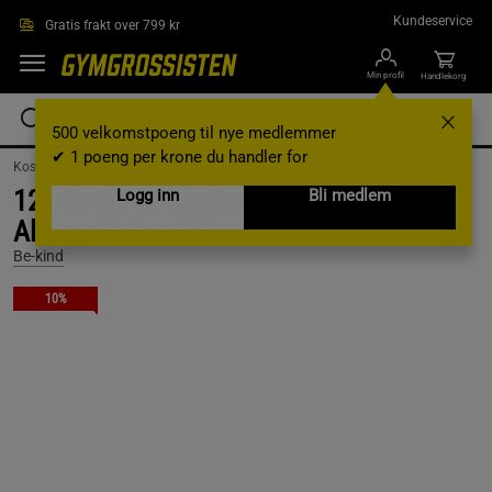
Hopp til hovedinnholdet
Kundeservice
Gratis frakt over 799 kr
Min profil
Handlekorg
500 velkomstpoeng til nye medlemmer
✔ 1 poeng per krone du handler for
Kosttilskudd /
Barer /
Proteinbarer
12 x BeKind Core Bar 40 g Caramel
Logg inn
Bli medlem
Almond & Sea Salt
Be-kind
10%