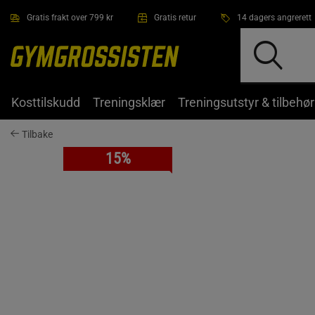
Hopp til hovedinnholdet
Gratis frakt over 799 kr
Gratis retur
14 dagers angrerett
Kosttilskudd
Treningsklær
Treningsutstyr & tilbehør
Tilbake
15%