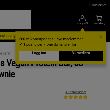
Kundeservice
Handlekorg
Min profil
omstpoeng
Kampanjer
Outlet
Nyheter
Brands
Gavekort
500 velkomstpoeng til nye medlemmer
✔ 1 poeng per krone du handler for
Logg inn
Bli medlem
e barer
ls Vegan Protein Bar, 55
wnie
41 anmeldelser