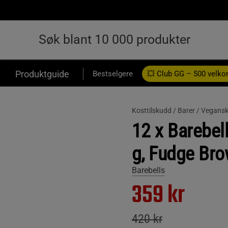
Produktguide
Bestselgere
💥 Club GG – 500 velk
Kosttilskudd /
Barer /
Vegansk
12 x Barebel
g, Fudge Bro
Barebells
359 kr
420 kr