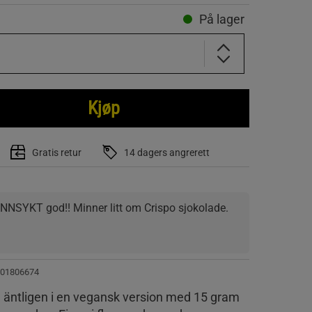
På lager
Kjøp
Gratis retur
14 dagers angrerett
NNSYKT god!! Minner litt om Crispo sjokolade. 
01806674
u äntligen i en vegansk version med 15 gram