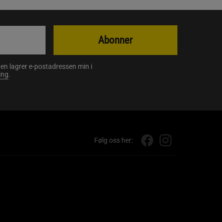
Abonner
en lagrer e-postadressen min i
ing
.
Følg oss her: