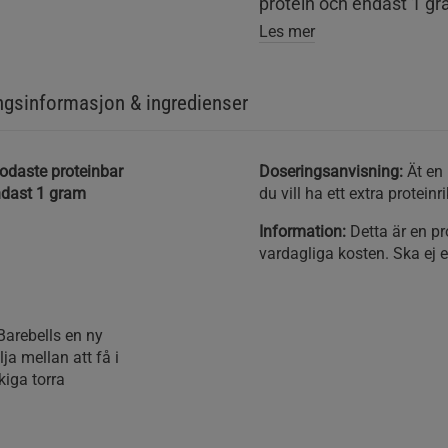
protein och endast 1 gr
Les mer
gsinformasjon & ingredienser
odaste proteinbar
Doseringsanvisning:
Ät en 
ndast 1 gram
du vill ha ett extra protein
Information:
Detta är en pro
vardagliga kosten. Ska ej e
Barebells en ny
ja mellan att få i
kiga torra