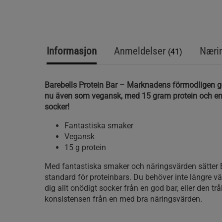
Informasjon
Anmeldelser
Nærin
(41)
Barebells Protein Bar – Marknadens förmodligen g
nu även som vegansk, med 15 gram protein och e
socker!
Fantastiska smaker
Vegansk
15 g protein
Med fantastiska smaker och näringsvärden sätter 
standard för proteinbars. Du behöver inte längre väl
dig allt onödigt socker från en god bar, eller den trå
konsistensen från en med bra näringsvärden.