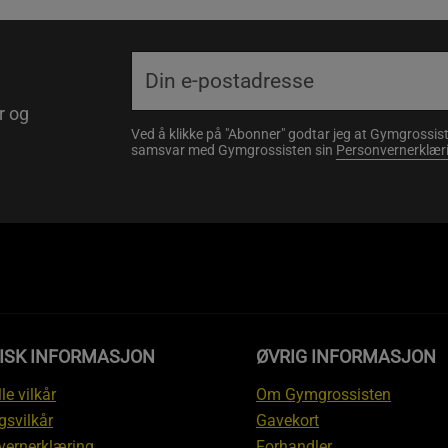
r og
Ved å klikke på "Abonner" godtar jeg at Gymgrossist
samsvar med Gymgrossisten sin
Personvernerklær
DISK INFORMASJON
ØVRIG INFORMASJON
le vilkår
Om Gymgrossisten
gsvilkår
Gavekort
vernerklæring
Forhandler