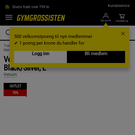
Hopp til hovedinnholdet
Kundeservice
Gratis frakt over 799 kr
Min profil
Handlekorg
500 velkomstpoeng til nye medlemmer
✔ 1 poeng per krone du handler for
Treningsutstyr & tilbehør /
Kampsport /
Kampsportklaer /
Kampsportklær
Menn /
Gensere
Logg inn
Bli medlem
Venum Nexus Rashguards Long Sleeves
Black/Silver, L
Venum
OUTLET
70%