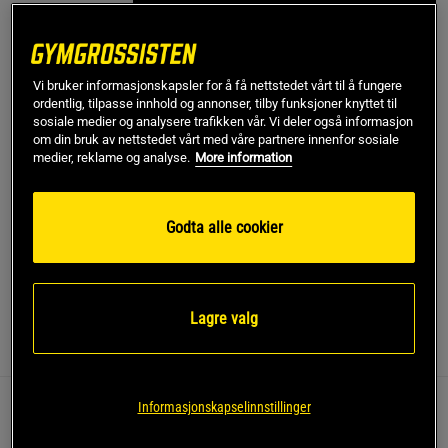
Gi meg beskjed via e-post
Vi bruker informasjonskapsler for å få nettstedet vårt til å fungere
Dette produktet er dessverre ikke i lager. Få beskjed når
!
ordentlig, tilpasse innhold og annonser, tilby funksjoner knyttet til
det kommer på lager igen.
sosiale medier og analysere trafikken vår. Vi deler også informasjon
om din bruk av nettstedet vårt med våre partnere innenfor sosiale
medier, reklame og analyse.
More information
SKU #VENUM-05715-128R | EAN
3611441976860
Forbedre treningen din med Venum Nexus Rashguards Long
Sleeves, designet for å gi støtte og beskyttelse under intense
Godta alle cookier
treningsøkter.
Les mer
Lagre valg
Informasjon
Anmeldelser
Informasjonskapselinnstillinger
Denne rashguarden er perfekt for grappling, BJJ og
MMA, og gir både beskyttelse og bevegelsesfrihet.