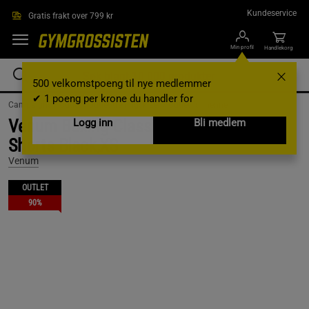
Hopp til hovedinnholdet
Kundeservice
Gratis frakt over 799 kr
Min profil
Handlekorg
500 velkomstpoeng til nye medlemmer
✔ 1 poeng per krone du handler for
Campaigns /
Outlet /
outlet-treningsklaer /
Outlet for henne
Venum Boxing Classic Compression
Logg inn
Bli medlem
Shorts Black,XS
Venum
OUTLET
90%