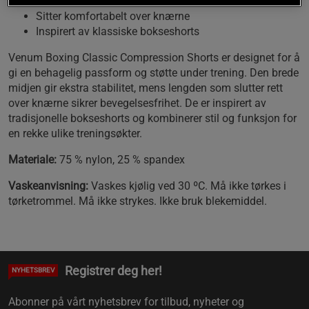
Bred midje for ekstra støtte
Sitter komfortabelt over knærne
Inspirert av klassiske bokseshorts
Venum Boxing Classic Compression Shorts er designet for å
gi en behagelig passform og støtte under trening. Den brede
midjen gir ekstra stabilitet, mens lengden som slutter rett
over knærne sikrer bevegelsesfrihet. De er inspirert av
tradisjonelle bokseshorts og kombinerer stil og funksjon for
en rekke ulike treningsøkter.
Materiale:
75 % nylon, 25 % spandex
Vaskeanvisning:
Vaskes kjølig ved 30 ºC. Må ikke tørkes i
tørketrommel. Må ikke strykes. Ikke bruk blekemiddel.
Registrer deg her!
NYHETSBREV
Abonner på vårt nyhetsbrev for tilbud, nyheter og