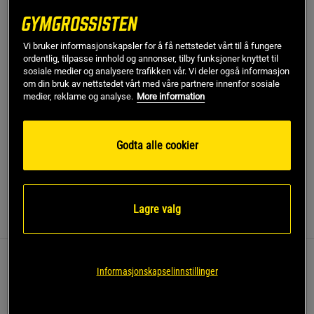
Gi meg beskjed via e-post
Vi bruker informasjonskapsler for å få nettstedet vårt til å fungere
Dette produktet er dessverre ikke i lager. Få beskjed når
!
ordentlig, tilpasse innhold og annonser, tilby funksjoner knyttet til
det kommer på lager igen.
sosiale medier og analysere trafikken vår. Vi deler også informasjon
om din bruk av nettstedet vårt med våre partnere innenfor sosiale
medier, reklame og analyse.
More information
SKU #VENUM-05442-001R | EAN
3611441923376
Venum Boxing Classic Compression Shorts kombinerer
tradisjonell boksestil med moderne funksjonalitet.
Godta alle cookier
Les mer
Lagre valg
Informasjon
Anmeldelser
Disse shortsene er designet for å gi støtte og komfort
Informasjonskapselinnstillinger
under trening og kampsport.