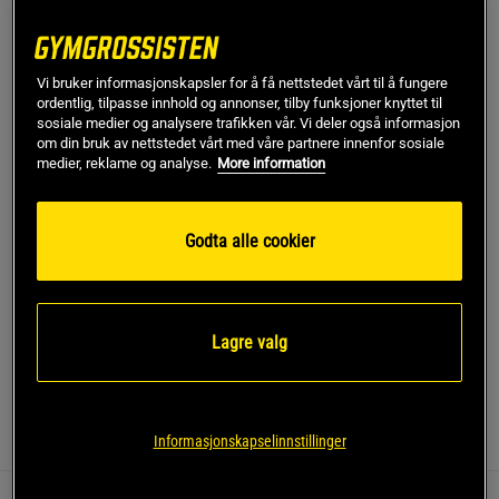
38 1/2
Utsolgt fra lager
Vi bruker informasjonskapsler for å få nettstedet vårt til å fungere
ordentlig, tilpasse innhold og annonser, tilby funksjoner knyttet til
sosiale medier og analysere trafikken vår. Vi deler også informasjon
Gi meg beskjed via e-post
om din bruk av nettstedet vårt med våre partnere innenfor sosiale
medier, reklame og analyse.
More information
Dette produktet er dessverre ikke i lager. Få beskjed når
!
det kommer på lager igen.
Godta alle cookier
SKU #3028259-001R | EAN
197778987500
Opplev letthet og fart med UA Phade RN fra Under Armour.
Lagre valg
Les mer
Informasjonskapselinnstillinger
Informasjon
Anmeldelser