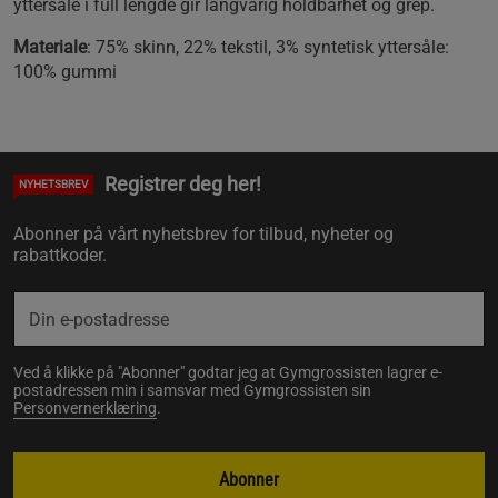
yttersåle i full lengde gir langvarig holdbarhet og grep.
Materiale
: 75% skinn, 22% tekstil, 3% syntetisk yttersåle:
100% gummi
Registrer deg her!
NYHETSBREV
Abonner på vårt nyhetsbrev for tilbud, nyheter og
rabattkoder.
Ved å klikke på "Abonner" godtar jeg at Gymgrossisten lagrer e-
postadressen min i samsvar med Gymgrossisten sin
Personvernerklæring
.
Abonner