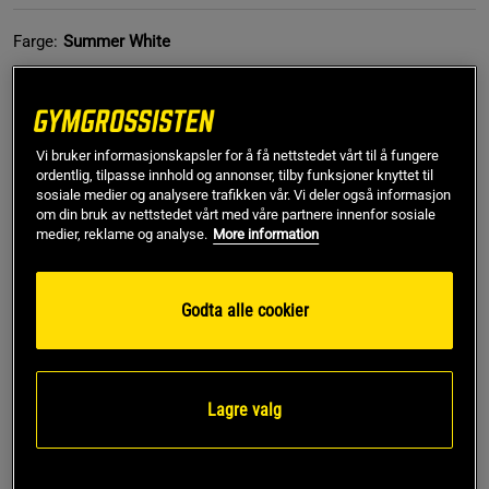
Farge:
Summer White
Vi bruker informasjonskapsler for å få nettstedet vårt til å fungere
ordentlig, tilpasse innhold og annonser, tilby funksjoner knyttet til
sosiale medier og analysere trafikken vår. Vi deler også informasjon
om din bruk av nettstedet vårt med våre partnere innenfor sosiale
44
medier, reklame og analyse.
More information
Kjøp
Godta alle cookier
Gratis frakt over 799 kr
Gratis retur
14 dagers angrerett
Lagre valg
SKU #3028028-110R | EAN
198633949800
UA Legend Lifter - Sko fra Under Armour med TPU-injisert