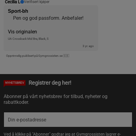
Cecilia L
Verifisert kjøper
Sport-bh
Pen og god passform. Anbefaler!
Vis originalen
UA Crossback Mid Bra, Black, S
3 yr. ago
Opprinnelig publisert på Gymgrossisten.se 🇸🇪
Registrer deg her!
NYHETSBREV
Abonner på vårt nyhetsbrev for tilbud, nyheter og
rabattkoder.
Ved å klikke på "Abonner" godtar jeg at Gymgrossisten lagrer e-