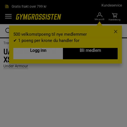
Hopp til hovedinnholdet
Kundeservice
Gratis frakt over 799 kr
Min profil
Handlekorg
500 velkomstpoeng til nye medlemmer
✔ 1 poeng per krone du handler for
Treningsklær /
Treningsklær dame /
Sports-bh
UA Crossback Mid Bra, White/Halo Gray,
Logg inn
Bli medlem
XS
Under Armour