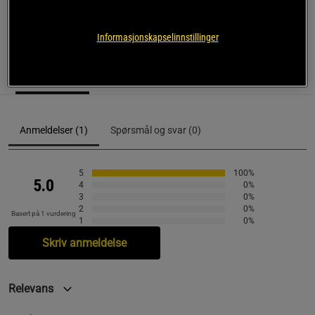
SKU #1361034-100R | EAN
194513954315
Informasjonskapselinnstillinger
Anmeldelser
(1)
Anmeldelser (1)
Spørsmål og svar (0)
5
100%
5.0
4
0%
3
0%
2
0%
Basert på 1 vurdering
1
0%
Skriv anmeldelse
Relevans