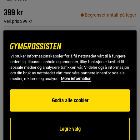
399 kr
Begrenset antall på lager
Veil.pris
399 kr
Farge:
White/Halo Gray
Vi bruker informasjonskapsler for å få nettstedet vårt til å fungere
ordentlig, tilpasse innhold og annonser, tilby funksjoner knyttet til
sosiale medier og analysere trafikken vår. Vi deler også informasjon
om din bruk av nettstedet vårt med våre partnere innenfor sosiale
medier, reklame og analyse.
More information
X-Small
Godta alle cookier
Kjøp
Lagre valg
Gratis frakt over 799 kr
Gratis retur
14 dagers angrerett