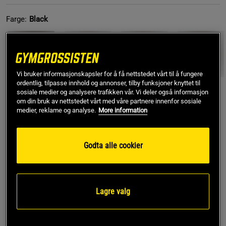
Farge:
Black
Vi bruker informasjonskapsler for å få nettstedet vårt til å fungere
ordentlig, tilpasse innhold og annonser, tilby funksjoner knyttet til
sosiale medier og analysere trafikken vår. Vi deler også informasjon
om din bruk av nettstedet vårt med våre partnere innenfor sosiale
L
medier, reklame og analyse.
More information
Kjøp
Godta alle cookier
Gratis frakt over 799 kr
Gratis retur
14 dagers angrerett
Lagre valg
SKU #13103-001R | EAN
7340145510891
Hold deg kjølig og komfortabel under treningen med