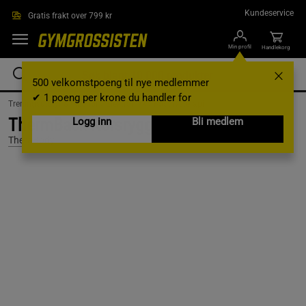
Hopp til hovedinnholdet
Kundeservice
Gratis frakt over 799 kr
Min profil
Handlekorg
500 velkomstpoeng til nye medlemmer
✔ 1 poeng per krone du handler for
Treningsutstyr & tilbehør /
Elektronikk /
Rødt lysterapi
ThermBack Korsryggbelte
Logg inn
Bli medlem
TheraBody