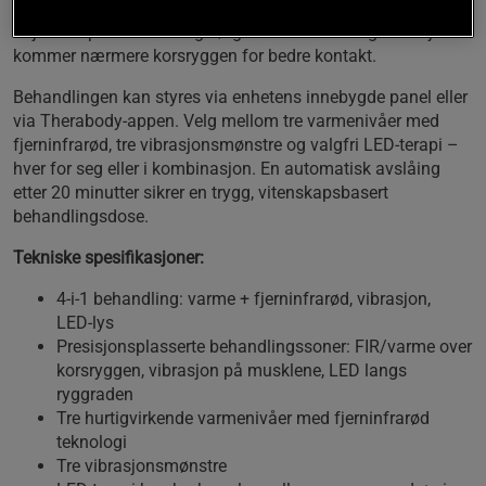
sekundær elastisk kompresjonsstropp gjør det enkelt å
finjustere passformen og sørger for at varme og vibrasjon
kommer nærmere korsryggen for bedre kontakt.
Behandlingen kan styres via enhetens innebygde panel eller
via Therabody‑appen. Velg mellom tre varmenivåer med
fjerninfrarød, tre vibrasjonsmønstre og valgfri LED‑terapi –
hver for seg eller i kombinasjon. En automatisk avslåing
etter 20 minutter sikrer en trygg, vitenskapsbasert
behandlingsdose.
Tekniske spesifikasjoner:
4‑i‑1 behandling: varme + fjerninfrarød, vibrasjon,
LED‑lys
Presisjonsplasserte behandlingssoner: FIR/varme over
korsryggen, vibrasjon på musklene, LED langs
ryggraden
Tre hurtigvirkende varmenivåer med fjerninfrarød
teknologi
Tre vibrasjonsmønstre