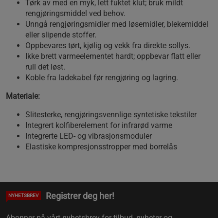
Tørk av med en myk, lett fuktet klut; bruk mildt
rengjøringsmiddel ved behov.
Unngå rengjøringsmidler med løsemidler, blekemiddel
eller slipende stoffer.
Oppbevares tørt, kjølig og vekk fra direkte sollys.
Ikke brett varmeelementet hardt; oppbevar flatt eller
rull det løst.
Koble fra ladekabel før rengjøring og lagring.
Materiale:
Slitesterke, rengjøringsvennlige syntetiske tekstiler
Integrert kolfiberelement for infrarød varme
Integrerte LED‑ og vibrasjonsmoduler
Elastiske kompresjonsstropper med borrelås
Registrer deg her!
NYHETSBREV
Abonner på vårt nyhetsbrev for tilbud, nyheter og