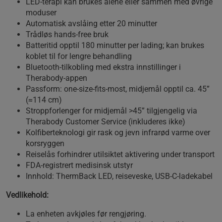
LED‑terapi kan brukes alene eller sammen med øvrige
moduser
Automatisk avslåing etter 20 minutter
Trådløs hands‑free bruk
Batteritid opptil 180 minutter per lading; kan brukes
koblet til for lengre behandling
Bluetooth‑tilkobling med ekstra innstillinger i
Therabody‑appen
Passform: one‑size‑fits‑most, midjemål opptil ca. 45”
(≈114 cm)
Stroppforlenger for midjemål >45” tilgjengelig via
Therabody Customer Service (inkluderes ikke)
Kolfiberteknologi gir rask og jevn infrarød varme over
korsryggen
Reiselås forhindrer utilsiktet aktivering under transport
FDA‑registrert medisinsk utstyr
Innhold: ThermBack LED, reiseveske, USB‑C‑ladekabel
Vedlikehold:
La enheten avkjøles før rengjøring.