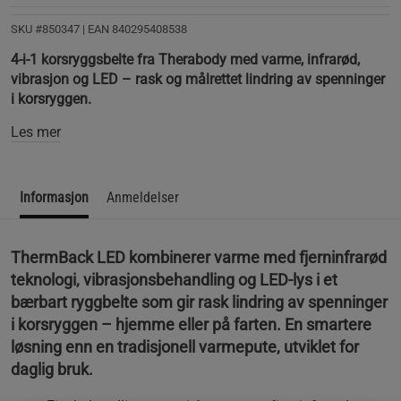
SKU #850347
| EAN
840295408538
4‑i‑1 korsryggsbelte fra Therabody med varme, infrarød,
vibrasjon og LED – rask og målrettet lindring av spenninger
i korsryggen.
Les mer
Informasjon
Anmeldelser
ThermBack LED kombinerer varme med fjerninfrarød
teknologi, vibrasjonsbehandling og LED‑lys i et
bærbart ryggbelte som gir rask lindring av spenninger
i korsryggen – hjemme eller på farten. En smartere
løsning enn en tradisjonell varmepute, utviklet for
daglig bruk.