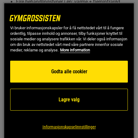
Fire behandlingstyper i én: varme + fjerninfrarød,
vibrasjon og LED for mer effektiv lindring.
Presist plasserte soner over korsryggen og ryggraden
for målrettet effekt.
Vi bruker informasjonskapsler for å få nettstedet vårt til å fungere
Trådløst, bærbart og hands‑free – komfortabelt
ordentlig, tilpasse innhold og annonser, tilby funksjoner knyttet til
stående, sittende eller liggende.
sosiale medier og analysere trafikken vår. Vi deler også informasjon
Tilpass behandlingen via kontrollpanelet eller
om din bruk av nettstedet vårt med våre partnere innenfor sosiale
Bluetooth i Therabody‑appen.
medier, reklame og analyse.
More information
One‑size‑fits‑most med justerbare borrelås- og
kompresjonsstropper.
Godta alle cookier
ThermBack LED leverer vitenskapsbaserte doser av hver
terapi: jevn varme med fjerninfrarød over hele korsryggen,
vibrasjon over musklene og LED‑lys langs ryggraden. I
kombinasjon bidrar disse teknologiene til å redusere
Lagre valg
spenninger, forbedre bevegeligheten, redusere stivhet og
støtte en raskere restitusjonsprosess sammenlignet med
varme alene.
Den slanke, komfortable utformingen sitter godt på kroppen
Informasjonskapselinnstillinger
under daglige bevegelser. Justerbare borrelåsstropper og en