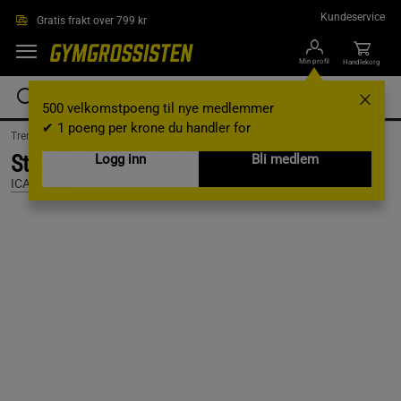
Hopp til hovedinnholdet
Kundeservice
Gratis frakt over 799 kr
Min profil
Handlekorg
500 velkomstpoeng til nye medlemmer
✔ 1 poeng per krone du handler for
Treningsklær /
Treningsklær herre /
Treningsshorts
Stride Shorts, Black, XL
Logg inn
Bli medlem
ICANIWILL