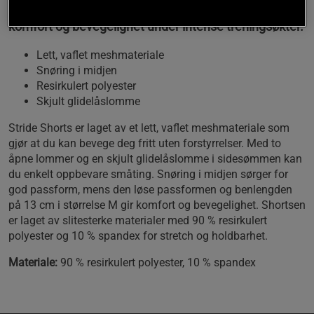
Disse shortsene er designet for å gi deg optimal
komfort og bevegelighet under intense treningsøkter.
Lett, vaflet meshmateriale
Snøring i midjen
Resirkulert polyester
Skjult glidelåslomme
Stride Shorts er laget av et lett, vaflet meshmateriale som
gjør at du kan bevege deg fritt uten forstyrrelser. Med to
åpne lommer og en skjult glidelåslomme i sidesømmen kan
du enkelt oppbevare småting. Snøring i midjen sørger for
god passform, mens den løse passformen og benlengden
på 13 cm i størrelse M gir komfort og bevegelighet. Shortsen
er laget av slitesterke materialer med 90 % resirkulert
polyester og 10 % spandex for stretch og holdbarhet.
Materiale:
90 % resirkulert polyester, 10 % spandex