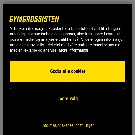
XL
Vi bruker informasjonskapsler for å få nettstedet vårt til å fungere
Kjøp
ordentlig, tilpasse innhold og annonser, tilby funksjoner knyttet til
sosiale medier og analysere trafikken vår. Vi deler også informasjon
om din bruk av nettstedet vårt med våre partnere innenfor sosiale
medier, reklame og analyse.
More information
Gratis frakt over 799 kr
Gratis retur
14 dagers angrerett
SKU #13699-001R | EAN
7340145459046
Godta alle cookier
Opplev bevegelsesfriheten med disse Stride Shorts fra
ICANIWILL.
Les mer
Lagre valg
Informasjon
Anmeldelser
Informasjonskapselinnstillinger