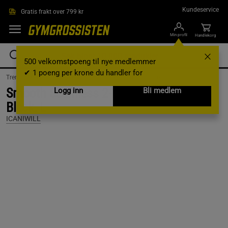
Hopp til hovedinnholdet
Kundeservice
Gratis frakt over 799 kr
Min profil
Handlekorg
500 velkomstpoeng til nye medlemmer
✔ 1 poeng per krone du handler for
Treningsklær /
Treningsklær dame /
Treningstopp dame
Smooth Seamless 2-in-1 Strappy Tank,
Logg inn
Bli medlem
Black, L
ICANIWILL