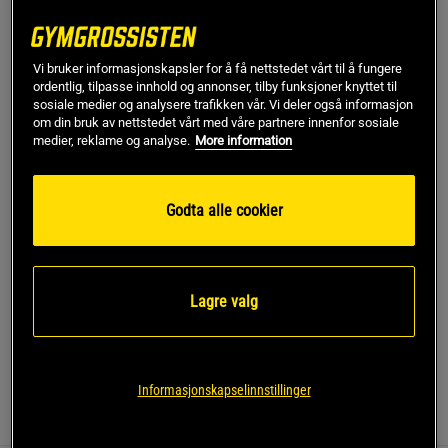
Begrenset antall på lager
Veil.pris
449 kr
Large
Vi bruker informasjonskapsler for å få nettstedet vårt til å fungere
ordentlig, tilpasse innhold og annonser, tilby funksjoner knyttet til
sosiale medier og analysere trafikken vår. Vi deler også informasjon
om din bruk av nettstedet vårt med våre partnere innenfor sosiale
Kjøp
medier, reklame og analyse.
More information
Gratis frakt over 799 kr
Gratis retur
14 dagers angrerett
Godta alle cookier
SKU #14020-001R | EAN
7340238873049
Opplev både stil og funksjon med Smooth Seamless 2-i-1
Lagre valg
Strappy Tank fra ICANIWILL.
Les mer
Informasjonskapselinnstillinger
Informasjon
Anmeldelser