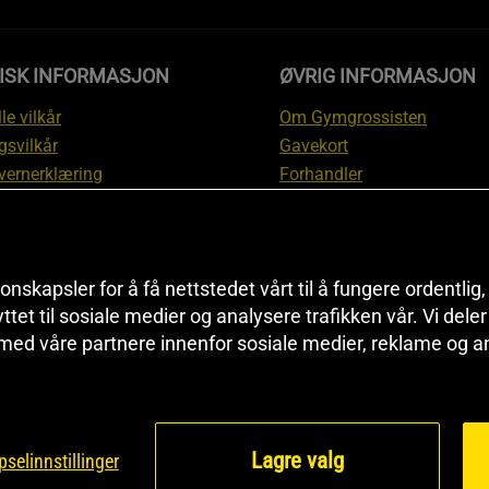
DISK INFORMASJON
ØVRIG INFORMASJON
le vilkår
Om Gymgrossisten
gsvilkår
Gavekort
vernerklæring
Forhandler
gsvilkår
Affiliate
svilkår
Personlig trener
te
Rabattkoder
onskapsler for å få nettstedet vårt til å fungere ordentlig
asjon om angrerett og
Sitemap
yttet til sosiale medier og analysere trafikken vår. Vi del
asjon
Black Friday
 med våre partnere innenfor sosiale medier, reklame og a
nnstillinger
Artikler & Øvelser
Lagre valg
selinnstillinger