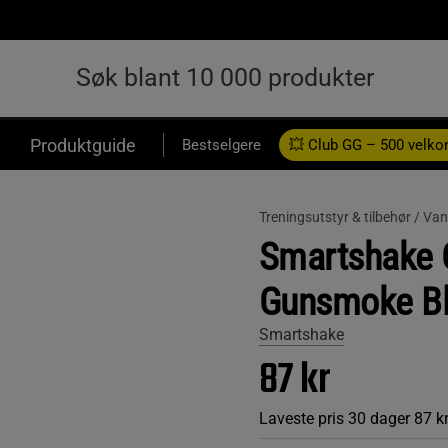
Produktguide
Bestselgere
💥 Club GG – 500 velk
Treningsutstyr & tilbehør /
Van
Smartshake 
Gunsmoke Bl
Smartshake
87 kr
Laveste pris 30 dager
87 k