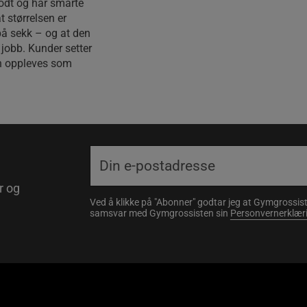
godt og har smarte
at størrelsen er
på sekk – og at den
r jobb. Kunder setter
en oppleves som
r og
Ved å klikke på "Abonner" godtar jeg at Gymgrossist
samsvar med Gymgrossisten sin
Personvernerklær