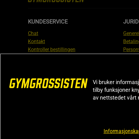
KUNDESERVICE
JURI
Chat
Generel
Kontakt
Betalin
Kontroller bestillingen
Person
Angre kjøp
Leverin
Reklamere
Medlem
FAQ
Prisløf
Vi bruker informasj
Inform
tilby funksjoner kn
reklam
av nettstedet vårt
Cookiei
Informasjonskap