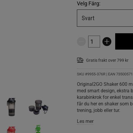
Velg Färg:
Svart
Gratis frakt over 799 kr
SKU #9955-376R | EAN
73500571
Original2GO Shaker 600 ml 
med smart design, ekstra be
karabinkrok for enkel trans
får du her en shaker som bl
trening, jobb eller tur.
Les mer