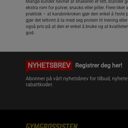
Mange kunder nevner at shakeren er tett, blander 
ekstra rom for pulver, snacks eller piller. Flere liker 
praktisk – at karabinkroken gjør den enkel å feste 
gjør det lettvint å ta med seg protein til trening elle
også pris på at den er enkel å bruke og at kvalitet
god.
NYHETSBREV
Registrer deg her!
Abonner på vårt nyhetsbrev for tilbud, nyhete
rabattkoder.