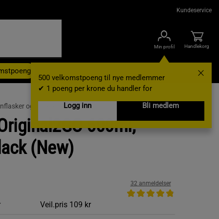
Kundeservice
Handlekorg
Min profil
omstpoeng
Kampanjer
Outlet
Nyheter
Brands
Gavekort
500 velkomstpoeng til nye medlemmer
✔ 1 poeng per krone du handler for
Logg inn
Bli medlem
nflasker og shakers /
Shaker
Original2GO 600ml,
ack (New)
32 anmeldelser
r
Veil.pris
109 kr