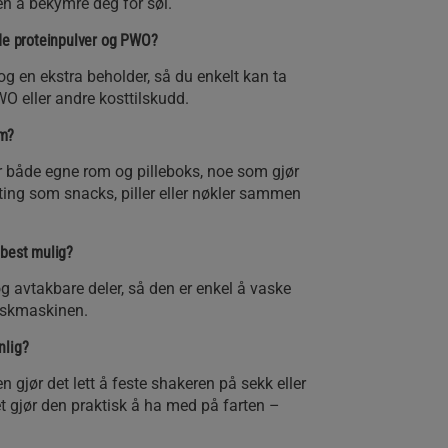
en å bekymre deg for søl.
åde proteinpulver og PWO?
og en ekstra beholder, så du enkelt kan ta
O eller andre kosttilskudd.
om?
r både egne rom og pilleboks, noe som gjør
ing som snacks, piller eller nøkler sammen
 best mulig?
g avtakbare deler, så den er enkel å vaske
vaskmaskinen.
nlig?
n gjør det lett å feste shakeren på sekk eller
t gjør den praktisk å ha med på farten –