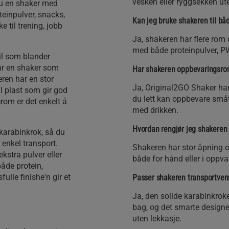
vesken eller ryggsekken ut
 du en shaker med
teinpulver, snacks,
Kan jeg bruke shakeren til b
ke til trening, jobb
Ja, shakeren har flere rom 
med både proteinpulver, PW
il som blander
får en shaker som
Har shakeren oppbevaringsr
ren har en stor
Ja, Original2GO Shaker ha
il plast som gir god
du lett kan oppbevare småt
rom er det enkelt å
med drikken.
Hvordan rengjør jeg shakeren
karabinkrok, så du
 enkel transport.
Shakeren har stor åpning o
kstra pulver eller
både for hånd eller i opp
både protein,
ulle finishe'n gir et
Passer shakeren transportven
Ja, den solide karabinkroke
bag, og det smarte designe
uten lekkasje.