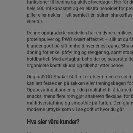
funksjoner til trening og aktive hverdager. Her får
hele 600 ml kapasitet og en ekstra beholder for pro
piller eller nøkler – alt samlet i én stilren shakerflas
eller tur.
Denne oppgraderte modellen har en dypere mikses
proteinpulver og PWO svært effektivt – slik at du 
blander godt på sitt innhold hver enest gang. Shake
åpning for enkel påfylling og rengjøring, samt stab
holdbarhet. Med avtagbar beholder og separat pille
organisere kosttilskudd og tilbehør etter behov.
Original2GO Shaker 600 ml er utstyrt med en solid 
kan lett feste den på sekken eller treningsbagen for
Oppbevaringsbunnen gir deg mulighet til å ta med e
snacks, mens flere rom gjør shakeren fleksibel for 
måltidserstatning og smoothie på farten. Den glansf
moderne uttrykk som vil se godt ut hvor du går.
Hva sier våre kunder?