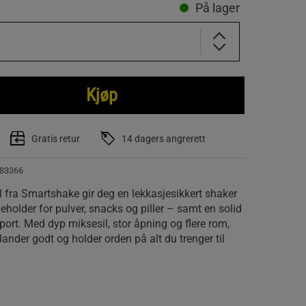
På lager
Kjøp
Gratis retur
14 dagers angrerett
83366
fra Smartshake gir deg en lekkasjesikkert shaker
holder for pulver, snacks og piller – samt en solid
port. Med dyp miksesil, stor åpning og flere rom,
ander godt og holder orden på alt du trenger til