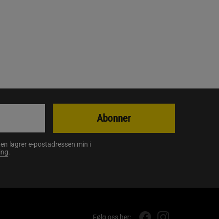
Abonner
en lagrer e-postadressen min i
ing
.
Følg oss her: