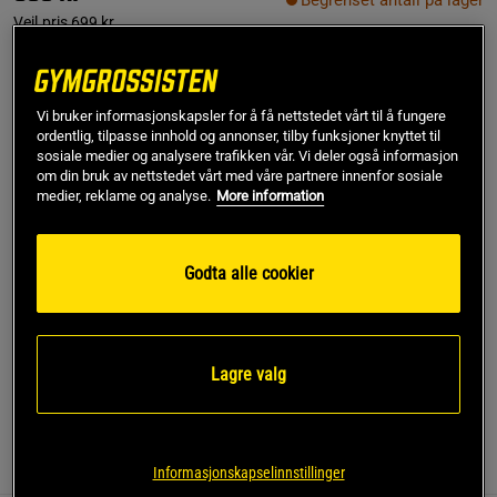
Begrenset antall på lager
Veil.pris
699 kr
L
Vi bruker informasjonskapsler for å få nettstedet vårt til å fungere
ordentlig, tilpasse innhold og annonser, tilby funksjoner knyttet til
Kjøp
sosiale medier og analysere trafikken vår. Vi deler også informasjon
om din bruk av nettstedet vårt med våre partnere innenfor sosiale
medier, reklame og analyse.
More information
Gratis frakt over 799 kr
Gratis retur
14 dagers angrerett
Godta alle cookier
SKU #13104-483R | EAN
7340145522085
Opplev en kombinasjon av stil og funksjon med Ribbed
Define Seamless Tights fra ICANIWILL.
Lagre valg
Les mer
Informasjon
Anmeldelser
Informasjonskapselinnstillinger