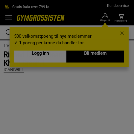
Hopp til hovedinnholdet
Kundeservice
Gratis frakt over 799 kr
Min profil
Handlekorg
500 velkomstpoeng til nye medlemmer
✔ 1 poeng per krone du handler for
Treningsklær /
Treningsklær dame /
Treningstights
Ribbed Define Seamless Tights, Dark
Logg inn
Bli medlem
Khaki Green, L
ICANIWILL