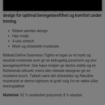
Disse tightsene har høy midje og ribbet sømløs
design for optimal bevegelsesfrihet og komfort under
trening.
Ribbet sømløs design
Høy midje
4-veis stretch
Mykt og slitesterkt materiale
Ribbed Define Seamless Tights er laget av et mykt og
elastisk materiale som gir en behagelig passform og stor
bevegelsesfrihet. Den høye midjen gir ekstra støtte og en
flatterende silhuett, mens den ribbede designen gir en
moderne touch. Takket være det slitesterke og fleksible
materialet er denne tightsen et godt valg for en rekke ulike
treningsøkter.
Materiale:
92 % resirkulert polyamid, 8 % elastan