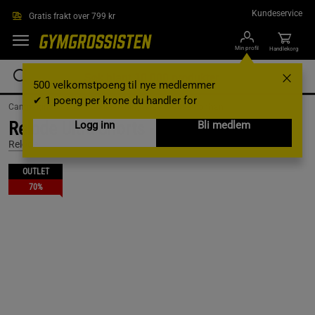
Hopp til hovedinnholdet
Kundeservice
Gratis frakt over 799 kr
Min profil
Handlekorg
500 velkomstpoeng til nye medlemmer
✔ 1 poeng per krone du handler for
Campaigns /
Outlet /
outlet-treningsklaer /
Outlet for han
Relode Ultra Shorts - Black, L
Logg inn
Bli medlem
Relode
OUTLET
70%