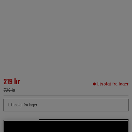
219 kr
Utsolgt fra lager
729 kr
L
Utsolgt fra lager
Gi meg beskjed via e-post