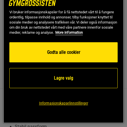
Vi bruker informasjonskapsler for å få nettstedet vårt til å fungere
Dette produktet er dessverre ikke i lager. Få beskjed når
!
ordentlig, tilpasse innhold og annonser, tilby funksjoner knyttet til
det kommer på lager igen.
sosiale medier og analysere trafikken vår. Vi deler også informasjon
om din bruk av nettstedet vårt med våre partnere innenfor sosiale
medier, reklame og analyse.
More information
SKU #1687-143R | EAN
7350121379213
Ultra Shorts fra Relode kombinerer stil og funksjonalitet for
en optimal treningsopplevelse.
Godta alle cookier
Les mer
Lagre valg
Informasjon
Anmeldelser
Disse shortsene tilbyr en stabil passform og
Informasjonskapselinnstillinger
maksimal bevegelsesfrihet, noe som gjør dem egnet
for intense treningsøkter.
Stabil passform