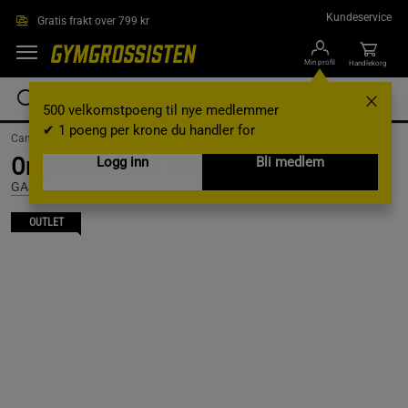
Hopp til hovedinnholdet
Kundeservice
Gratis frakt over 799 kr
Min profil
Handlekorg
500 velkomstpoeng til nye medlemmer
✔ 1 poeng per krone du handler for
Campaigns /
Outlet /
outlet-treningsklaer /
Outlet for han
Original Cut Out Tnk, Black, S
Logg inn
Bli medlem
GASP
OUTLET