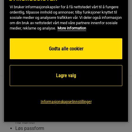
!
det kommer på lager igen.
Vi bruker informasjonskapsler for å få nettstedet vårt til å fungere
ordentlig, tilpasse innhold og annonser, tilby funksjoner knyttet til
sosiale medier og analysere trafikken vår. Vi deler også informasjon
SKU #221035999R | EAN
7332576209383
om din bruk av nettstedet vårt med våre partnere innenfor sosiale
medier, reklame og analyse.
More information
Original Cut Out Tnk fra GASP er et pålitelig valg for deg
som er ute etter en klassisk treningsstil.
Les mer
Godta alle cookier
Informasjon
Anmeldelser
Lagre valg
Denne tanktoppen kombinerer en løs passform med
en myk følelse, noe som gjør den egnet for intense
Informasjonskapselinnstillinger
treningsøkter.
Myk følelse
Rå kanter
Løs passform