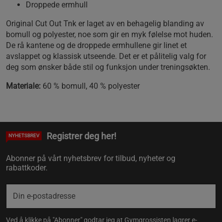
Droppede ermhull
Original Cut Out Tnk er laget av en behagelig blanding av
bomull og polyester, noe som gir en myk følelse mot huden.
De rå kantene og de droppede ermhullene gir linet et
avslappet og klassisk utseende. Det er et pålitelig valg for
deg som ønsker både stil og funksjon under treningsøkten.
Materiale:
60 % bomull, 40 % polyester
Registrer deg her!
NYHETSBREV
Abonner på vårt nyhetsbrev for tilbud, nyheter og
rabattkoder.
Ved å klikke på "Abonner" godtar jeg at Gymgrossisten lagrer e-