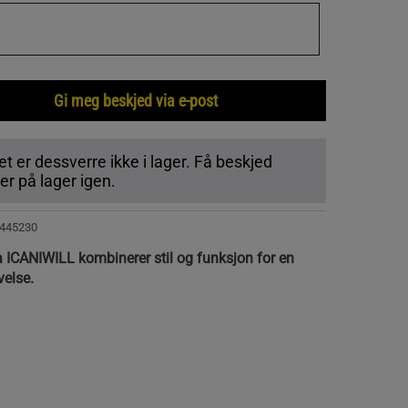
Gi meg beskjed via e-post
t er dessverre ikke i lager. Få beskjed
r på lager igen.
445230
 ICANIWILL kombinerer stil og funksjon for en
velse.