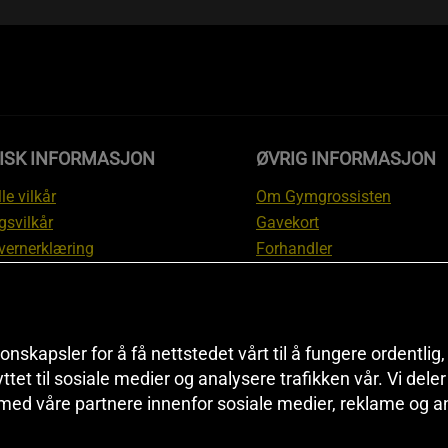
DISK INFORMASJON
ØVRIG INFORMASJON
le vilkår
Om Gymgrossisten
gsvilkår
Gavekort
vernerklæring
Forhandler
gsvilkår
Affiliate
svilkår
Personlig trener
te
Rabattkoder
onskapsler for å få nettstedet vårt til å fungere ordentlig
asjon om angrerett og
Sitemap
yttet til sosiale medier og analysere trafikken vår. Vi del
asjon
Black Friday
 med våre partnere innenfor sosiale medier, reklame og a
nnstillinger
Artikler & Øvelser