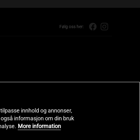
Følg oss her:
, tilpasse innhold og annonser,
er også informasjon om din bruk
nalyse.
More information