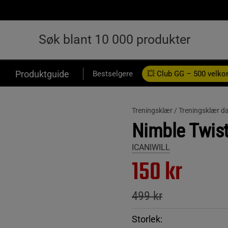
Produktguide
Bestselgere
💥 Club GG – 500 velk
Treningsklær /
Treningsklær d
Nimble Twist
ICANIWILL
150 kr
499 kr
Storlek: