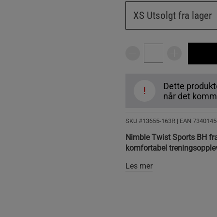
XS
Utsolgt fra lager
Dette produkte
!
når det komme
SKU #13655-163R | EAN
7340145
Nimble Twist Sports BH fra
komfortabel treningsopple
Les mer