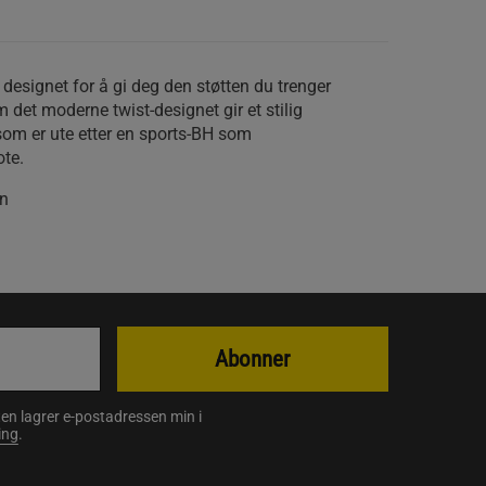
designet for å gi deg den støtten du trenger
 det moderne twist-designet gir et stilig
 som er ute etter en sports-BH som
te.
an
Abonner
en lagrer e-postadressen min i
ing
.