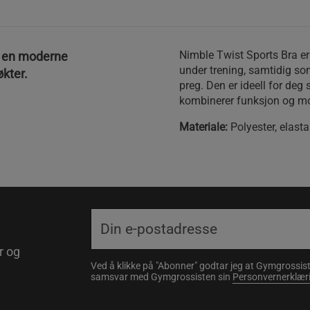
Nimble Twist Sports Bra er 
r en moderne
under trening, samtidig som
økter.
preg. Den er ideell for deg
kombinerer funksjon og mo
Materiale:
Polyester, elast
r og
Ved å klikke på "Abonner" godtar jeg at Gymgrossist
samsvar med Gymgrossisten sin
Personvernerklær