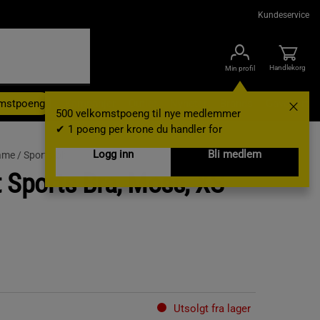
Kundeservice
Handlekorg
Min profil
omstpoeng
Kampanjer
Outlet
Nyheter
Brands
Gavekort
500 velkomstpoeng til nye medlemmer
✔ 1 poeng per krone du handler for
Logg inn
Bli medlem
ame /
Sports-bh
 Sports Bra, Moss, XS
Utsolgt fra lager