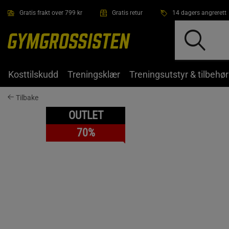
Hopp til hovedinnholdet
Gratis frakt over 799 kr
Gratis retur
14 dagers angrerett
Kosttilskudd
Treningsklær
Treningsutstyr & tilbehør
Tilbake
OUTLET
70%