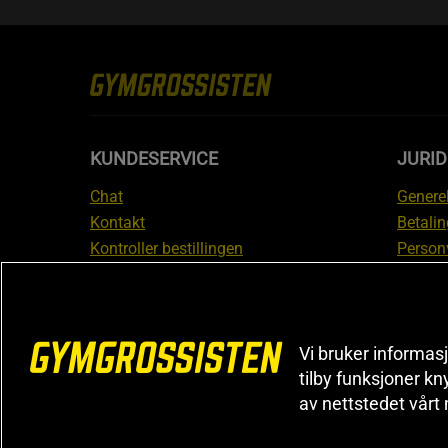
KUNDESERVICE
JURI
Chat
Generel
Kontakt
Betalin
Kontroller bestillingen
Person
Angre kjøp
Leverin
Reklamere
Medlem
FAQ
Prisløf
Vi bruker informasj
Inform
tilby funksjoner kn
reklam
av nettstedet vårt
Cookiei