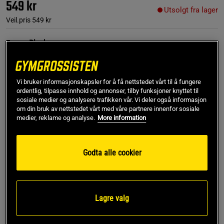
549 kr
Utsolgt fra lager
Veil.pris
549 kr
Farge:
Black
Vi bruker informasjonskapsler for å få nettstedet vårt til å fungere
ordentlig, tilpasse innhold og annonser, tilby funksjoner knyttet til
sosiale medier og analysere trafikken vår. Vi deler også informasjon
om din bruk av nettstedet vårt med våre partnere innenfor sosiale
medier, reklame og analyse.
More information
L
Utsolgt fra lager
Godta alle cookier
Gi meg beskjed via e-post
Lagre valg
Dette produktet er dessverre ikke i lager. Få beskjed når
!
det kommer på lager igen.