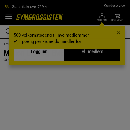
Hopp til hovedinnholdet
Kundeservice
Gratis frakt over 799 kr
Min profil
Handlekorg
500 velkomstpoeng til nye medlemmer
✔ 1 poeng per krone du handler for
Treningsklær /
Treningsklær dame /
Treningstights
Motion Legging EMEA, Black, L
Logg inn
Bli medlem
Under Armour