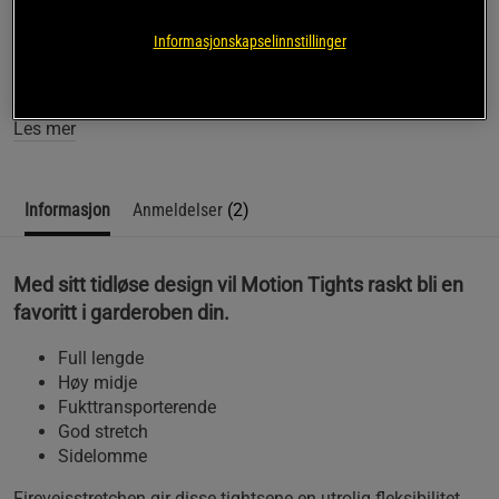
SKU #1388649-001R | EAN
197777165978
Informasjonskapselinnstillinger
Under Armours Motion Tights er det perfekte basisplagget
for å oppgradere garderoben din.
Les mer
Informasjon
Anmeldelser
(2)
Med sitt tidløse design vil Motion Tights raskt bli en
favoritt i garderoben din.
Full lengde
Høy midje
Fukttransporterende
God stretch
Sidelomme
Fireveisstretchen gir disse tightsene en utrolig fleksibilitet