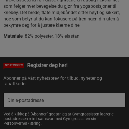
som følger hver bevegelse du gjør, fra yogaposisjoner til
knebøy. Det brede, flate midjebåndet sitter høyt og sikkert,
noe som betyr at du kan fokusere på treningen din uten å
bekymre deg for å justere klærne dine.
Materiale
: 82% polyester, 18% elastan.
Registrer deg her!
NYHETSBREV
Abonner på vårt nyhetsbrev for tilbud, nyheter og
rabattkoder.
Ved å klikke på "Abonner" godtar jeg at Gymgrossisten lagrer e-
postadressen min i samsvar med Gymgrossisten sin
Personvernerklæring
.