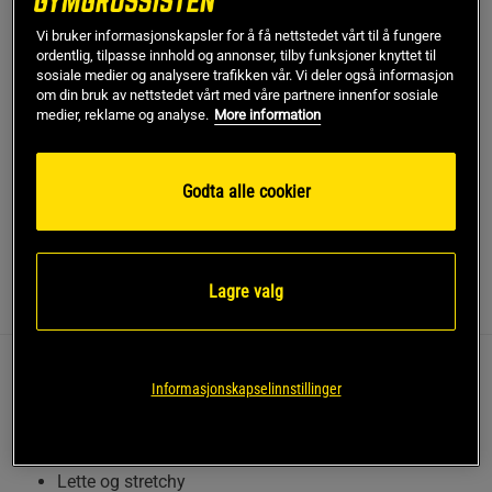
Vi bruker informasjonskapsler for å få nettstedet vårt til å fungere
Dette produktet er dessverre ikke i lager. Få beskjed når
ordentlig, tilpasse innhold og annonser, tilby funksjoner knyttet til
!
det kommer på lager igen.
sosiale medier og analysere trafikken vår. Vi deler også informasjon
om din bruk av nettstedet vårt med våre partnere innenfor sosiale
medier, reklame og analyse.
More information
SKU #91077900R | EAN
8721122841006
Slitesterke og stilige shorts som passer både på
Godta alle cookier
treningssenteret og i hverdagen.
Les mer
Lagre valg
Informasjon
Anmeldelser
Disse shortsene kombinerer funksjonalitet med et
Informasjonskapselinnstillinger
sporty design, som gjør dem til et utmerket valg for
trening.
Lette og stretchy