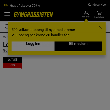
Hopp til hovedinnholdet
Kundeservice
Gratis frakt over 799 kr
Min profil
Handlekorg
500 velkomstpoeng til nye medlemmer
✔ 1 poeng per krone du handler for
Campaigns /
Outlet /
outlet-treningsklaer /
Outlet for han
Lopez Shorts, Black, XXL
Logg inn
Bli medlem
Gorilla Wear
OUTLET
70%