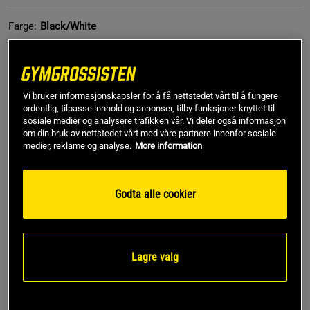
Farge:
Black/White
Vi bruker informasjonskapsler for å få nettstedet vårt til å fungere
ordentlig, tilpasse innhold og annonser, tilby funksjoner knyttet til
sosiale medier og analysere trafikken vår. Vi deler også informasjon
om din bruk av nettstedet vårt med våre partnere innenfor sosiale
S
medier, reklame og analyse.
More information
Godta alle cookier
Kjøp
Gratis frakt over 799 kr
Gratis retur
14 dagers angrerett
Lagre valg
SKU #221094997R | EAN
7332576209826
Mesh Pants fra Gasp Inc er et fantastisk valg for deg som er