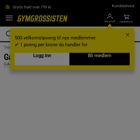
Hopp til hovedinnholdet
Kundeservice
Gratis frakt over 799 kr
Min profil
Handlekorg
500 velkomstpoeng til nye medlemmer
✔ 1 poeng per krone du handler for
Treningsklær /
Treningsklær herre /
Treningsbukser
Gasp Inc Mesh Pants, Black/White, S
Logg inn
Bli medlem
GASP