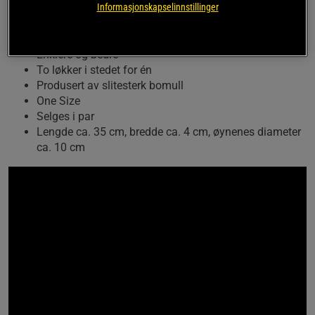
Informasjonskapselinnstillinger
slitesterk bomull.
Oppgradert trekkreim
Enklere og bedre
To løkker i stedet for én
Produsert av slitesterk bomull
One Size
Selges i par
Lengde ca. 35 cm, bredde ca. 4 cm, øynenes diameter
ca. 10 cm