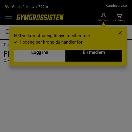
Hopp til hovedinnholdet
Kundeservice
Gratis frakt over 799 kr
Min profil
Handlekorg
500 velkomstpoeng til nye medlemmer
✔ 1 poeng per krone du handler for
Treningsutstyr & tilbehør /
Treningsutstyr /
Lifting straps og grep
Figur 8 Straps trekkreimer Hvit Camo
Logg inn
Bli medlem
C.P. Sports