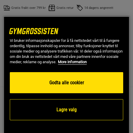
Gratis frakt over 799 kr
Gratis retur
14 dagers angrerett
SKU #1089-103
| EAN
4260567635503
Figure 8 Straps er oppgradert fra vanlig trekkreim til et
enklere og bedre alternativ som forbedrer grepet ditt og
Vi bruker informasjonskapsler for å få nettstedet vårt til å fungere
ordentlig, tilpasse innhold og annonser, tilby funksjoner knyttet til
avlaster underarmene ved tunge løft.
sosiale medier og analysere trafikken vår. Vi deler også informasjon
om din bruk av nettstedet vårt med våre partnere innenfor sosiale
Les mer
medier, reklame og analyse.
More information
Informasjon
Anmeldelser
(5)
Godta alle cookier
Figure 8 Straps er oppgradert fra vanlig trekkreim til et
enklere og bedre alternativ som forbedrer grepet ditt og
Lagre valg
avlaster underarmene ved tunge løft. Reimene fra C.P.
Sports har en smart design med to løkker i stedet for én, der
du trer hånden inn gjennom løkken, den andre rundt stangen
og til slutt trer den andre løkken på hånden. Produsert av