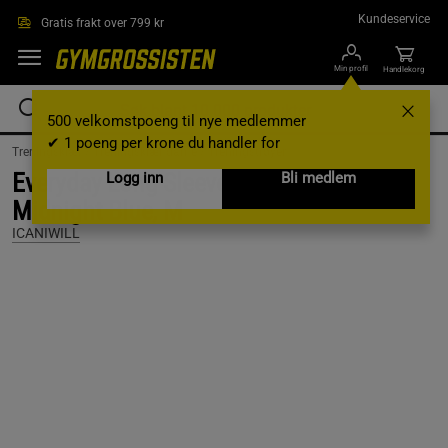
Hopp til hovedinnholdet
Kundeservice
Gratis frakt over 799 kr
Min profil
Handlekorg
500 velkomstpoeng til nye medlemmer
✔ 1 poeng per krone du handler for
Treningsklær /
Treningsklær dame /
Treningstrøyer
Everyday Long Sleeve Stripe 1/4 Zip,
Logg inn
Bli medlem
Midnight Blue, M
ICANIWILL