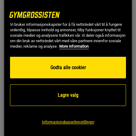
Begrenset antall på lager
Veil.pris
599 kr
M
Vi bruker informasjonskapsler for å få nettstedet vårt til å fungere
ordentlig, tilpasse innhold og annonser, tilby funksjoner knyttet til
sosiale medier og analysere trafikken vår. Vi deler også informasjon
om din bruk av nettstedet vårt med våre partnere innenfor sosiale
Kjøp
medier, reklame og analyse.
More information
Gratis frakt over 799 kr
Gratis retur
14 dagers angrerett
Godta alle cookier
SKU #13687-486R | EAN
7340145519979
Gjør treningsopplevelsen din enda bedre med Everyday
Long Sleeve Stripe Zip fra ICANIWILL.
Lagre valg
Les mer
Informasjonskapselinnstillinger
Informasjon
Anmeldelser