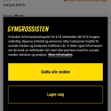
Begrenset antall på lager
Veil.pris
899 kr
Farge:
Black
Vi bruker informasjonskapsler for å få nettstedet vårt til å fungere
ordentlig, tilpasse innhold og annonser, tilby funksjoner knyttet til
sosiale medier og analysere trafikken vår. Vi deler også informasjon
om din bruk av nettstedet vårt med våre partnere innenfor sosiale
medier, reklame og analyse.
More information
L
Godta alle cookier
Kjøp
Gratis frakt over 799 kr
Gratis retur
14 dagers angrerett
Lagre valg
SKU #13860-573PR | EAN
7340145514752