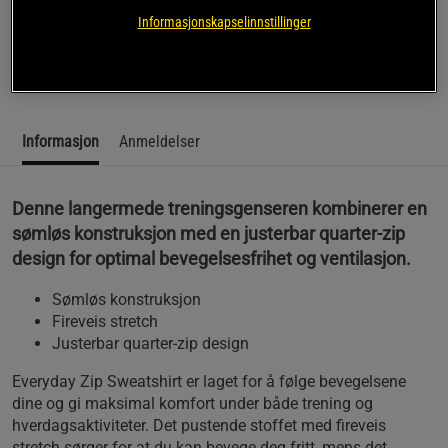
Hold deg komfortabel og fleksibel under treningen med
Informasjonskapselinnstillinger
ICANIWILLs Everyday Zip Sweatshirt.
Les mer
Informasjon
Anmeldelser
Denne langermede treningsgenseren kombinerer en
sømløs konstruksjon med en justerbar quarter-zip
design for optimal bevegelsesfrihet og ventilasjon.
Sømløs konstruksjon
Fireveis stretch
Justerbar quarter-zip design
Everyday Zip Sweatshirt er laget for å følge bevegelsene
dine og gi maksimal komfort under både trening og
hverdagsaktiviteter. Det pustende stoffet med fireveis
stretch sørger for at du kan bevege deg fritt, mens det