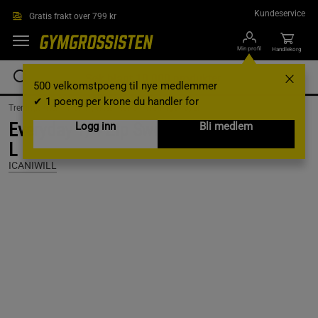
Hopp til hovedinnholdet
Kundeservice
Gratis frakt over 799 kr
Min profil
Handlekorg
500 velkomstpoeng til nye medlemmer
✔ 1 poeng per krone du handler for
Treningsklær /
Treningsklær herre /
Treningstrøyer
Everyday 1/4 Zip Sweatshirt Print, Black,
Logg inn
Bli medlem
L
ICANIWILL