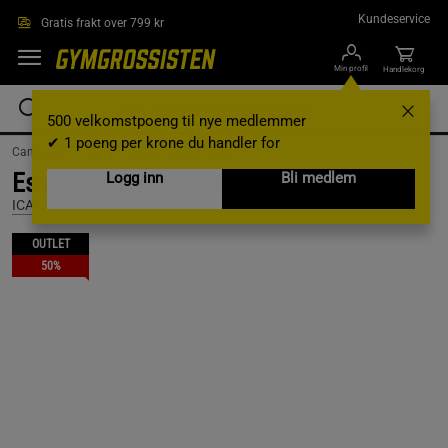
Hopp til hovedinnholdet
Kundeservice
Gratis frakt over 799 kr
Min profil
Handlekorg
500 velkomstpoeng til nye medlemmer
✔ 1 poeng per krone du handler for
Campaigns /
Outlet /
outlet-treningsklaer
Essential Cardio 5'' Shorts, Black, S
Logg inn
Bli medlem
ICANIWILL
OUTLET
50%