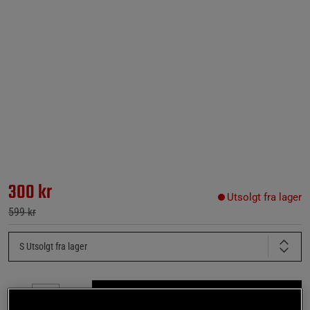
300 kr
Utsolgt fra lager
599 kr
S
Utsolgt fra lager
Gi meg beskjed via e-post