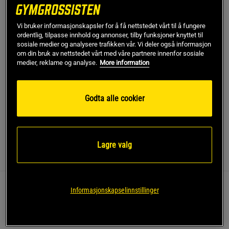
Dette produktet er dessverre ikke i lager. Få beskjed når
Vi bruker informasjonskapsler for å få nettstedet vårt til å fungere
!
det kommer på lager igen.
ordentlig, tilpasse innhold og annonser, tilby funksjoner knyttet til
sosiale medier og analysere trafikken vår. Vi deler også informasjon
om din bruk av nettstedet vårt med våre partnere innenfor sosiale
SKU #13718-001R | EAN
7340145465412
medier, reklame og analyse.
More information
Essential Cardio Shorts fra ICANIWILL er et utmerket valg
for deg som er på utkikk etter en komfortabel treningsshorts
Godta alle cookier
for kondisjonstrening.
Les mer
Lagre valg
Informasjon
Anmeldelser
Informasjonskapselinnstillinger
Disse shortsene kombinerer en høy midje med et
fleksibelt materiale for optimal bevegelsesfrihet
under trening.