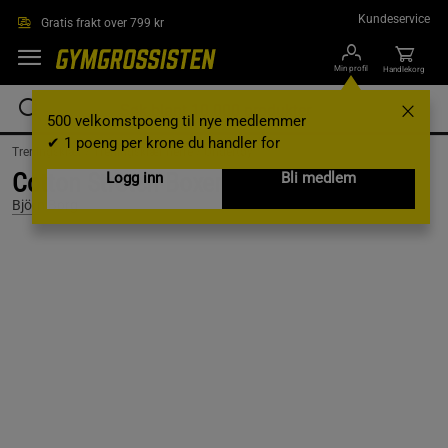
Hopp til hovedinnholdet
Kundeservice
Gratis frakt over 799 kr
Min profil
Handlekorg
500 velkomstpoeng til nye medlemmer
✔ 1 poeng per krone du handler for
Treningsklær /
Treningsklær herre /
Undertøy
Cotton Stretch Boxer 3p, Multipack, S
Logg inn
Bli medlem
Björn Borg