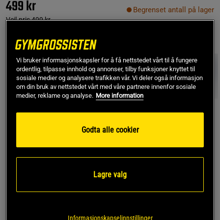
499 kr
Begrenset antall på lager
Veil.pris
499 kr
Farge:
multipack 4
Vi bruker informasjonskapsler for å få nettstedet vårt til å fungere
ordentlig, tilpasse innhold og annonser, tilby funksjoner knyttet til
sosiale medier og analysere trafikken vår. Vi deler også informasjon
om din bruk av nettstedet vårt med våre partnere innenfor sosiale
medier, reklame og analyse.
More information
S
Godta alle cookier
Kjøp
Lagre valg
Gratis frakt over 799 kr
Gratis retur
14 dagers angrerett
SKU #10004233_MP004R | EAN
7321465653017
Informasjonskapselinnstillinger