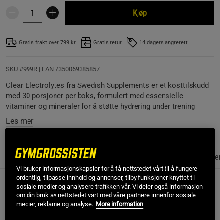
Kjøp
Gratis frakt over 799 kr
Gratis retur
14 dagers angrerett
SKU #999R | EAN
7350069385857
Clear Electrolytes fra Swedish Supplements er et kosttilskudd
med 30 porsjoner per boks, formulert med essensielle
vitaminer og mineraler for å støtte hydrering under trening
Les mer
Informasjon
Anmeldelser
(1)
Næringsinformasjon & ingredie
Vi bruker informasjonskapsler for å få nettstedet vårt til å fungere
ordentlig, tilpasse innhold og annonser, tilby funksjoner knyttet til
sosiale medier og analysere trafikken vår. Vi deler også informasjon
Clear Electrolytes fra Swedish Supplements er et
om din bruk av nettstedet vårt med våre partnere innenfor sosiale
kosttilskudd med elektrolytter i pulverform. Produktet er
medier, reklame og analyse.
More information
designet for de som ønsker å holde kroppen etterfylt med