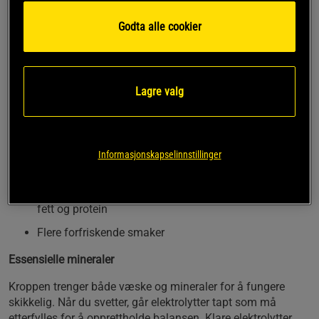
viktige elektrolytter og samtidig nyte god smak. Clear
Electrolytes inneholder blant annet kalium, sink og
Godta alle cookier
magnesium, samt vitamin B12 og B6 som bidrar til å
redusere tretthet og utmattelse. Tilgjengelig i flere friske
smaker: Bringebær, Strawberry Colada, Tropical Breeze og
Watermelon Mania
.
Lagre valg
Med kokosnøttvannpulver
Med magnesium som bidrar til elektrolyttbalansen
Beriket med vitamin C for å redusere tretthet og
Informasjonskapselinnstillinger
utmattelse
Sink bidrar til normal metabolisme av karbohydrater,
fett og protein
Flere forfriskende smaker
Essensielle mineraler
Kroppen trenger både væske og mineraler for å fungere
skikkelig. Når du svetter, går elektrolytter tapt som må
etterfylles for å opprettholde balansen. Klare elektrolytter