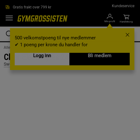
Hopp til hovedinnholdet
Kundeservice
Gratis frakt over 799 kr
Min profil
Handlekorg
500 velkomstpoeng til nye medlemmer
✔ 1 poeng per krone du handler for
AlleVaremerker /
Swedish Supplements
Clear Electrolytes 240 g Raspberry
Logg inn
Bli medlem
Swedish Supplements