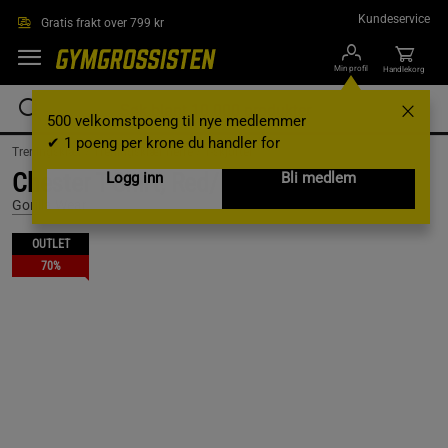
Hopp til hovedinnholdet
Kundeservice
Gratis frakt over 799 kr
Min profil
Handlekorg
500 velkomstpoeng til nye medlemmer
✔ 1 poeng per krone du handler for
Treningsklær /
Treningsklær herre /
T-skjorter
Chester T-Shirt, Red/Black, XXL
Logg inn
Bli medlem
Gorilla Wear
OUTLET
70%