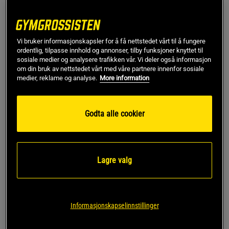
114 kr
Utsolgt fra lager
379 kr
Vi bruker informasjonskapsler for å få nettstedet vårt til å fungere
XXL
Utsolgt fra lager
ordentlig, tilpasse innhold og annonser, tilby funksjoner knyttet til
sosiale medier og analysere trafikken vår. Vi deler også informasjon
om din bruk av nettstedet vårt med våre partnere innenfor sosiale
medier, reklame og analyse.
More information
Gi meg beskjed via e-post
Godta alle cookier
Dette produktet er dessverre ikke i lager. Få beskjed når
!
det kommer på lager igen.
SKU #909535000R | EAN
8720604459418
Lagre valg
Chester T-skjorte fra Gorilla Wear i en sporty design med
skulderstropper og brodert Gorilla Wear-logo!
Les mer
Informasjonskapselinnstillinger