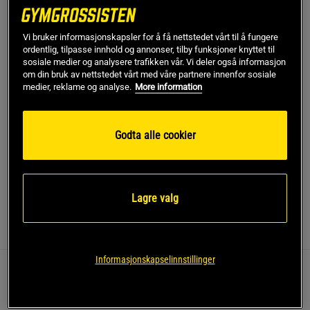
Gi meg beskjed via e-post
Vi bruker informasjonskapsler for å få nettstedet vårt til å fungere
ordentlig, tilpasse innhold og annonser, tilby funksjoner knyttet til
sosiale medier og analysere trafikken vår. Vi deler også informasjon
Dette produktet er dessverre ikke i lager. Få beskjed når
!
om din bruk av nettstedet vårt med våre partnere innenfor sosiale
det kommer på lager igen.
medier, reklame og analyse.
More information
SKU #3028256-001R | EAN
197778739376
Godta alle cookier
Charged Rogue fra Under Armour er designet for å gi løperne
en balansert kombinasjon av fleksibilitet og demping.
Les mer
Lagre valg
Informasjon
Anmeldelser
(3)
Informasjonskapselinnstillinger
Disse treningsskoene er lette og pustende, noe som
gjør dem egnet for både korte og lange løpeturer.