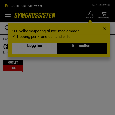
Hopp til hovedinnholdet
Kundeservice
Gratis frakt over 799 kr
Min profil
Handlekorg
500 velkomstpoeng til nye medlemmer
✔ 1 poeng per krone du handler for
Campaigns /
Outlet /
outlet-treningsklaer /
Outlet for han
Charged Rogue 5, Black, 45
Logg inn
Bli medlem
Under Armour
OUTLET
50%