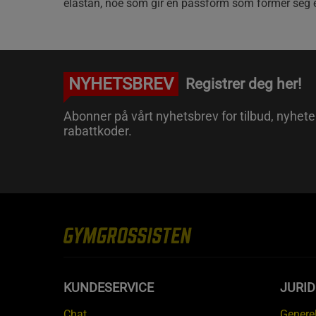
elastan, noe som gir en passform som former seg e
NYHETSBREV
Registrer deg her!
Abonner på vårt nyhetsbrev for tilbud, nyhete
rabattkoder.
KUNDESERVICE
JURI
Chat
Generel