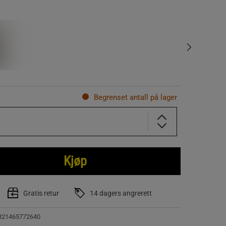
Begrenset antall på lager
Kjøp
Gratis retur
14 dagers angrerett
321465772640