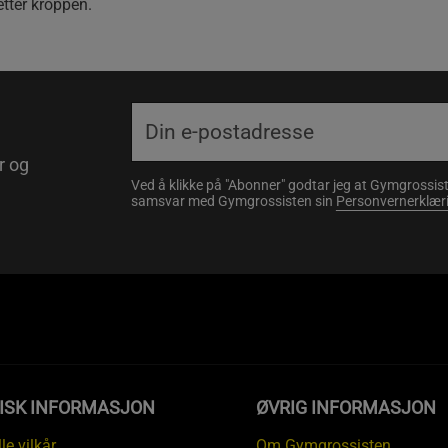
tter kroppen.
r og
Ved å klikke på "Abonner" godtar jeg at Gymgrossist
samsvar med Gymgrossisten sin
Personvernerklær
DISK INFORMASJON
ØVRIG INFORMASJON
le vilkår
Om Gymgrossisten