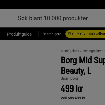
Produktguide
Bestselgere
💥 Club GG – 500 velk
Treningsklær /
Treningsklær d
Borg Mid Sup
Beauty, L
Björn Borg
499 kr
Veil.pris
499 kr