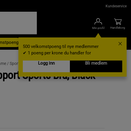
Kundeservice
Handlekorg
Min profil
omstpoeng
Kampanjer
Outlet
Nyheter
Brands
Gavekort
500 velkomstpoeng til nye medlemmer
✔ 1 poeng per krone du handler for
Logg inn
Bli medlem
ame /
Sports-bh
port Sports Bra, Black