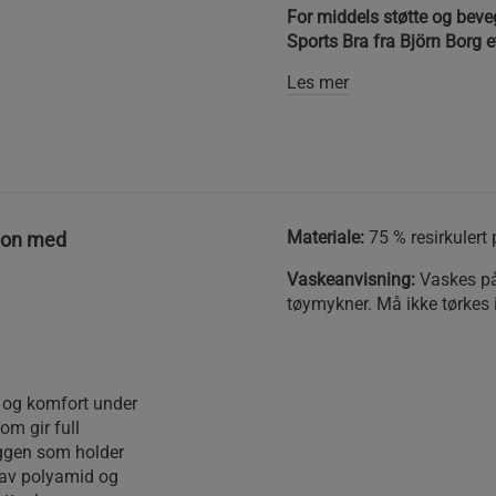
For middels støtte og beve
Sports Bra fra Björn Borg e
Les mer
Materiale:
75 % resirkulert
sjon med
Vaskeanvisning:
Vaskes på 
tøymykner. Må ikke tørkes i
e og komfort under
om gir full
yggen som holder
g av polyamid og