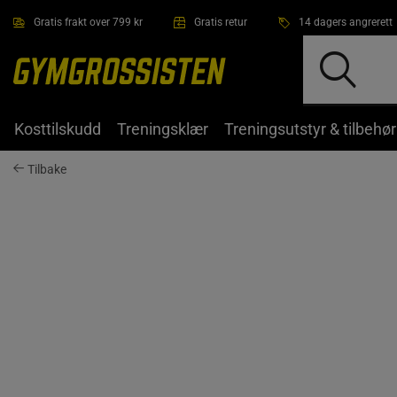
Hopp til hovedinnholdet
Gratis frakt over 799 kr
Gratis retur
14 dagers angrerett
Kosttilskudd
Treningsklær
Treningsutstyr & tilbehør
Tilbake