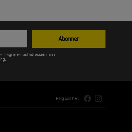
Abonner
en lagrer e-postadressen min i
ing
.
Følg oss her: