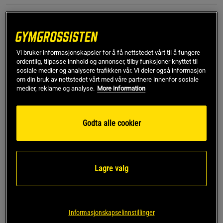
Farge:
Black Beauty
Vi bruker informasjonskapsler for å få nettstedet vårt til å fungere
ordentlig, tilpasse innhold og annonser, tilby funksjoner knyttet til
sosiale medier og analysere trafikken vår. Vi deler også informasjon
om din bruk av nettstedet vårt med våre partnere innenfor sosiale
medier, reklame og analyse.
More information
L
Godta alle cookier
Kjøp
Lagre valg
Gratis frakt over 799 kr
Gratis retur
14 dagers angrerett
SKU #10003931_BK001R | EAN
7321465674258
Informasjonskapselinnstillinger
Borg Light T-shirt er designet for å gi både komfort og