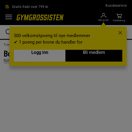
Hopp til hovedinnholdet
Kundeservice
Gratis frakt over 799 kr
Min profil
Handlekorg
500 velkomstpoeng til nye medlemmer
✔ 1 poeng per krone du handler for
Treningsklær /
Treningsklær herre /
T-skjorter
Borg Light T-shirt, Black Beauty, L
Logg inn
Bli medlem
Björn Borg