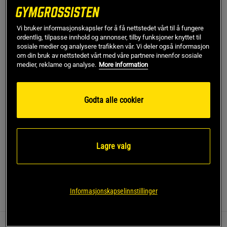
L
Vi bruker informasjonskapsler for å få nettstedet vårt til å fungere
ordentlig, tilpasse innhold og annonser, tilby funksjoner knyttet til
sosiale medier og analysere trafikken vår. Vi deler også informasjon
om din bruk av nettstedet vårt med våre partnere innenfor sosiale
Kjøp
medier, reklame og analyse.
More information
Gratis frakt over 799 kr
Gratis retur
14 dagers angrerett
Godta alle cookier
SKU #13797-069R | EAN
7340145515605
Hold deg komfortabel og mobil med Activity Zip Hoodie fra
ICANIWILL.
Lagre valg
Les mer
Informasjonskapselinnstillinger
Informasjon
Anmeldelser