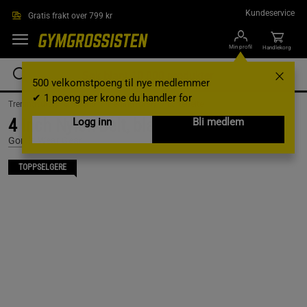
Hopp til hovedinnholdet
Kundeservice
Gratis frakt over 799 kr
Min profil
Handlekorg
500 velkomstpoeng til nye medlemmer
✔ 1 poeng per krone du handler for
Treningsutstyr & tilbehør /
Treningsutstyr /
Løftebelte
4 Inch Nylon Belt, black - L/XL
Logg inn
Bli medlem
Gorilla Wear Gear
TOPPSELGERE