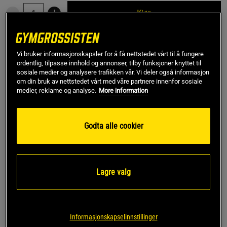
Kjøp
Gratis frakt over 799 kr
Gratis retur
14 dagers angrerett
Vi bruker informasjonskapsler for å få nettstedet vårt til å fungere
ordentlig, tilpasse innhold og annonser, tilby funksjoner knyttet til
Tor s.
sosiale medier og analysere trafikken vår. Vi deler også informasjon
Kåret til toppanmeldelse
om din bruk av nettstedet vårt med våre partnere innenfor sosiale
Borrelås blir "løs" etter kort tids bruk, slik at belte løsner 
medier, reklame og analyse.
More information
under belastning. Ubrukelig.
Godta alle cookier
SKU #991399081R | EAN
8719128721125
4 Inch Nylon Belt er et funksjonelt og stabilt belte fra Gorilla
Wear
Lagre valg
Les mer
Informasjon
Anmeldelser
(9)
Informasjonskapselinnstillinger