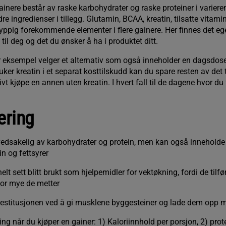
ainere består av raske karbohydrater og raske proteiner i variere
e ingredienser i tillegg. Glutamin, BCAA, kreatin, tilsatte vitami
yppig forekommende elementer i flere gainere. Her finnes det ege
p til deg og det du ønsker å ha i produktet ditt.
r eksempel velger et alternativ som også inneholder en dagsdose
ker kreatin i et separat kosttilskudd kan du spare resten av det t
tivt kjøpe en annen uten kreatin. I hvert fall til de dagene hvor du
ring
vedsakelig av karbohydrater og protein, men kan også inneholde
n og fettsyrer
elt sett blitt brukt som hjelpemidler for vektøkning, fordi de tilf
or mye de metter
 restitusjonen ved å gi musklene byggesteiner og lade dem opp 
ting når du kjøper en gainer: 1) Kaloriinnhold per porsjon, 2) pro