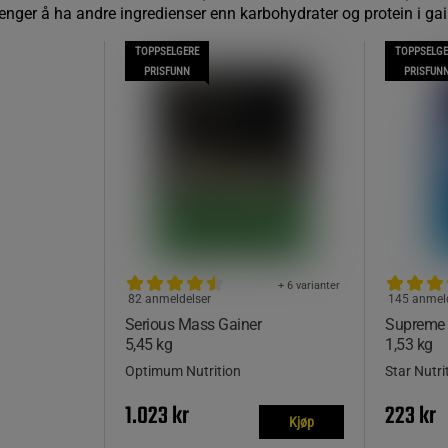
nger å ha andre ingredienser enn karbohydrater og protein i gai
TOPPSELGERE
TOPPSELGE
PRISFUNN
PRISFUN
+ 6 varianter
82 anmeldelser
145 anmel
Serious Mass Gainer
Supreme 
5,45 kg
1,53 kg
Optimum Nutrition
Star Nutri
1.023 kr
223 kr
Kjøp