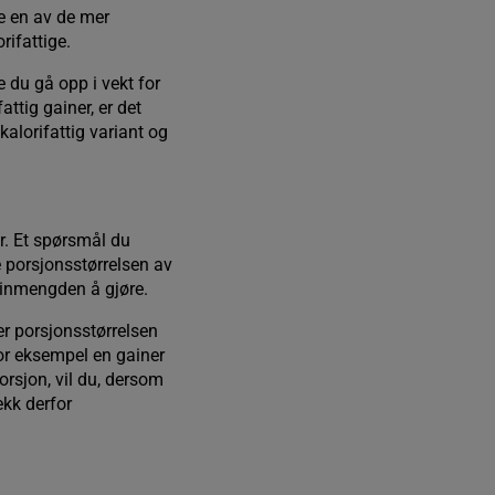
e en av de mer
rifattige.
e du gå opp i vekt for
attig gainer, er det
alorifattig variant og
r. Et spørsmål du
re porsjonsstørrelsen av
teinmengden å gjøre.
er porsjonsstørrelsen
u for eksempel en gainer
orsjon, vil du, dersom
ekk derfor