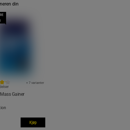
neren din
RE
N
+ 7 varianter
delser
Mass Gainer
tion
Kjøp