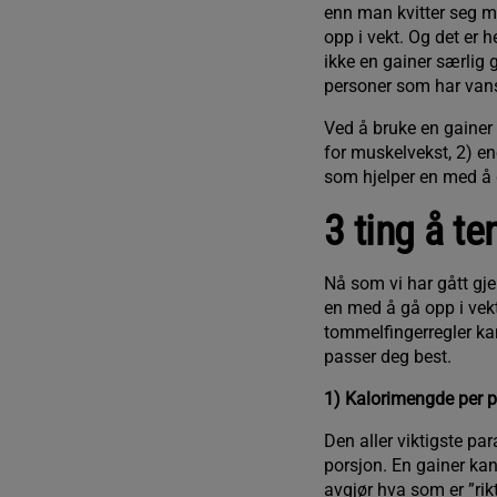
enn man kvitter seg med
opp i vekt. Og det er h
ikke en gainer særlig g
personer som har vansk
Ved å bruke en gainer
for muskelvekst, 2) ene
som hjelper en med å 
3 ting å te
Nå som vi har gått gje
en med å gå opp i vekt
tommelfingerregler kan
passer deg best.
1) Kalorimengde per p
Den aller viktigste pa
porsjon. En gainer kan
avgjør hva som er ”rik