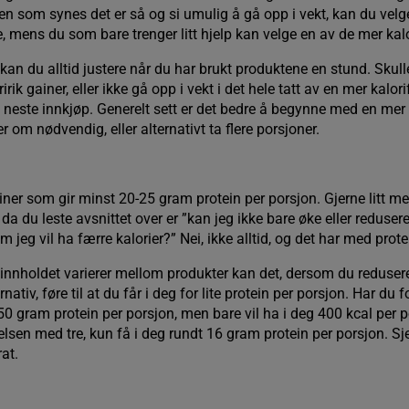
n som synes det er så og si umulig å gå opp i vekt, kan du velg
e, mens du som bare trenger litt hjelp kan velge en av de mer kalo
kan du alltid justere når du har brukt produktene en stund. Skull
rik gainer, eller ikke gå opp i vekt i det hele tatt av en mer kalorif
 neste innkjøp. Generelt sett er det bedre å begynne med en mer k
r om nødvendig, eller alternativt ta flere porsjoner.
iner som gir minst 20-25 gram protein per porsjon. Gjerne litt me
 da du leste avsnittet over er ”kan jeg ikke bare øke eller reduse
 jeg vil ha færre kalorier?” Nei, ikke alltid, og det har med pro
ninnholdet varierer mellom produkter kan det, dersom du reduser
ternativ, føre til at du får i deg for lite protein per porsjon. Har d
0 gram protein per porsjon, men bare vil ha i deg 400 kcal per p
elsen med tre, kun få i deg rundt 16 gram protein per porsjon. Sj
rat.