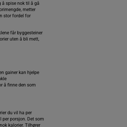
 å spise nok til å gå
alorimengde, metter
n stor fordel for
klene får byggesteiner
rier uten å bli mett,
en gainer kan hjelpe
nkle
or å finne den som
ier du vil ha per
al per porsjon. Det som
ok kalorier. Tilhører