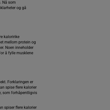
e. Nå som
uklarheter og gå
e kaloririke
det mellom protein og
er. Noen inneholder
for å fylle musklene
ekt. Forklaringen er
 spise flere kalorier
v, som forhåpentligvis
n spiser flere kalorier