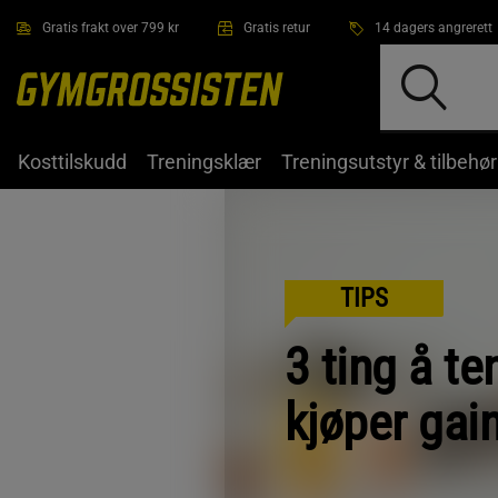
Hopp til hovedinnholdet
Gratis frakt over 799 kr
Gratis retur
14 dagers angrerett
Kosttilskudd
Treningsklær
Treningsutstyr & tilbehør
TIPS
3 ting å te
kjøper gai