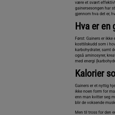
være et svært effektiv
gainersesongen har sta
gjennom hva det er, hv
Hva er en 
Først: Gainers er ikke
kosttilskudd som i ho
karbohydrater, samt d
også aminosyrer, kreati
med energi (karbohydr
Kalorier s
Gainers er et nyttig h
ikke noen form for mag
enn man kvitter seg m
blir de voksende muskl
Men til tross for den e