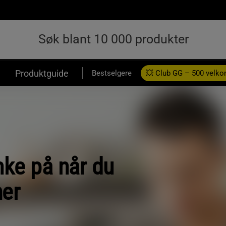
Produktguide
Bestselgere
💥 Club GG – 500 velk
nke på når du
ner