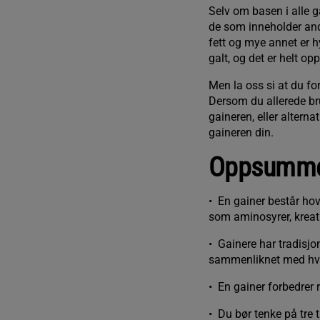
Selv om basen i alle g
de som inneholder andr
fett og mye annet er h
galt, og det er helt op
Men la oss si at du fo
Dersom du allerede bru
gaineren, eller alterna
gaineren din.
Oppsumme
• En gainer består ho
som aminosyrer, kreati
• Gainere har tradisjon
sammenliknet med hv
• En gainer forbedrer
• Du bør tenke på tre 