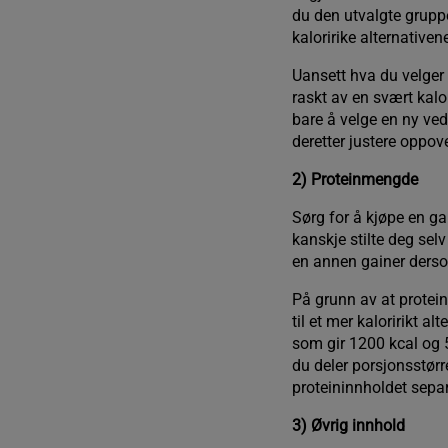
du den utvalgte gruppe
kaloririke alternativen
Uansett hva du velger 
raskt av en svært kalori
bare å velge en ny ved
deretter justere oppove
2) Proteinmengde
Sørg for å kjøpe en ga
kanskje stilte deg selv
en annen gainer dersom
På grunn av at protei
til et mer kaloririkt al
som gir 1200 kcal og 5
du deler porsjonsstørr
proteininnholdet sepa
3) Øvrig innhold