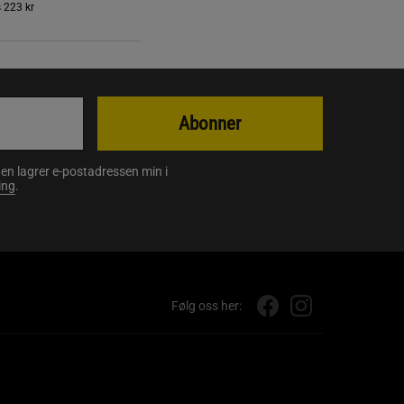
s
223 kr
Abonner
en lagrer e-postadressen min i
ing
.
Følg oss her: