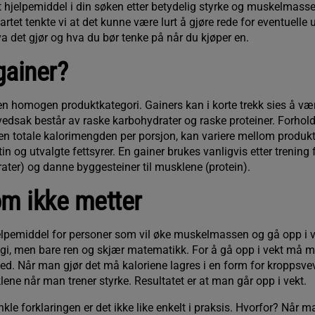
t hjelpemiddel i din søken etter betydelig styrke og muskelmass
rtet tenkte vi at det kunne være lurt å gjøre rede for eventuelle 
a det gjør og hva du bør tenke på når du kjøper en.
gainer?
 en homogen produktkategori. Gainers kan i korte trekk sies å vær
vedsak består av raske karbohydrater og raske proteiner. Forhol
en totale kalorimengden per porsjon, kan variere mellom produkt
n og utvalgte fettsyrer. En gainer brukes vanligvis etter trening 
ater) og danne byggesteiner til musklene (protein).
om ikke metter
jelpemiddel for personer som vil øke muskelmassen og gå opp i v
i, men bare ren og skjær matematikk. For å gå opp i vekt må man
ed. Når man gjør det må kaloriene lagres i en form for kroppsve
ene når man trener styrke. Resultatet er at man går opp i vekt.
nkle forklaringen er det ikke like enkelt i praksis. Hvorfor? Når ma