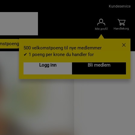
Kundeservice
Handlekorg
Min profil
omstpoeng
Kampanjer
Outlet
Nyheter
Brands
Gavekort
500 velkomstpoeng til nye medlemmer
✔ 1 poeng per krone du handler for
Logg inn
Bli medlem