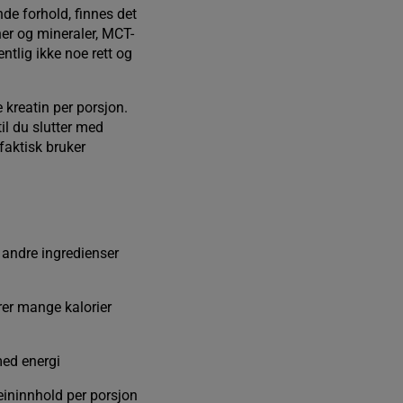
nde forhold, finnes det
ner og mineraler, MCT-
ntlig ikke noe rett og
 kreatin per porsjon.
il du slutter med
 faktisk bruker
 andre ingredienser
ører mange kalorier
med energi
teininnhold per porsjon