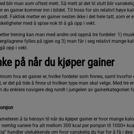
 blir man som oftest mett. Så mett at det til slutt blir vanskelig
er en gainer kommer inn i bildet. Til tross for sin relativt høye k
odt. Faktisk metter en gainer nesten ikke i det hele tatt, som er e
eligheter med å spise nok til å gå opp i vekt.
 etter trening kan man med andre ord oppnå tre fordeler: 1) mus
rgilagrene fylles på igjen og 3) man får i seg relativt mange kalo
gå opp i vekt.
nke på når du kjøper gainer
nnom hva en gainer er, hvilke fordeler som finnes, samt hvorfor 
, er det på tide å finne ut hvilken type man skal velge. Med tre e
 du enklere navigere deg rundt i jungelen av gainerkategorien f
orsjon
rameteren å ta hensyn til når du kjøper gainer er hvor mange kalor
 nemlig variere fra alt mellom 300 kcal per porsjon til 1000+ kc
tig” handler utelukkende om hvor vanskelig du har for å få i deg n